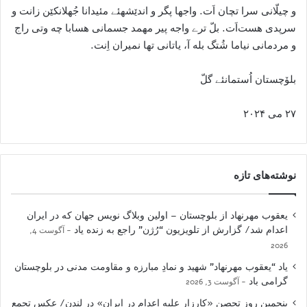
و چیلّانی سرا تچان اَت. واجها پگر و اندێشهئے مئیدانا جُهلانکێن زانت و
سرپدی هست‌اَت. بلّ ترے واجه پیر مهمد جسمانی هسابا چه وتی راج
و مردمانی نیاما شُتگ بله آ، یاتانی تها نمیران اِنت.
بلۆچستان اُستمانئے گلّ
۲۷ می ۲۰۲۴
نوشته‌های تازه
یعقوب مهرنهاد از بلوچستان – اولین وبلاگ نویس جهان که در ایران
اعدام شد/ گزارش از تلویزیون “رُژن” راجع به زنده یاد
آگوست 4,
2026
یاد “یعقوب مهرنهاد” شهید و نمادِ مبارزه و مقاومت مدنی در بلوچستان
گرامی باد
آگوست 3, 2026
پنجمین روز تحصن «کارزار علیه اعدام در ایران» در لندن/ عکس تجمع