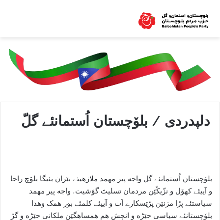
دلپدردی / بلۆچستان اُستمانئے گلّ
بلۆچستان اُستمانئے گل واجه پیر مهمد ملازهیئے بێران بئیگا بلۆچ راجا
و آییئے کهۆل و نزّیکّێن مردمان تسلیتَ گوَشیت. واجه پیر مهمد
سیاستئے پڑا مزنێن پرّێسکارے اَت و آییئے کلمئے بور همک وهدا
بلۆچستانئے سیاسی جێڑه و انچش هم همساهگێن ملکانی جێڑه و گرّ