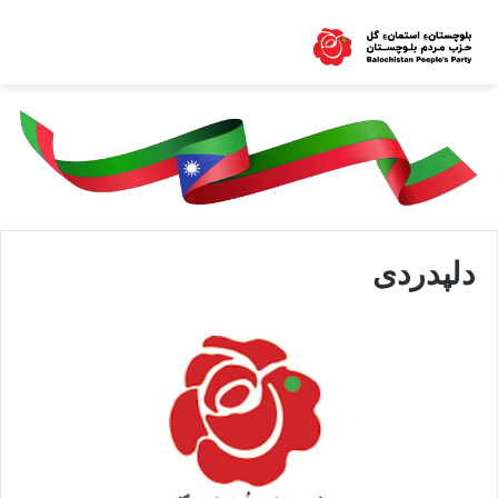
دلپدردی