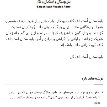
بلۆچستان اُستمانئے گلئے جُھدکار، واجە ھئیر بیار مَریئے زندئے ھمسپر،
ھمراہ و زَھگانی ماتئے بێران بئیگا چە وتی دلئے جُھلانکیان تسلیتَ
گوَشنت و وتارا گۆن هدامُرزیئے کهۆلئے مردم و آزیزانی گَم و اَندۆهان
شریکدارَ زاننت و آیانی جاندْراهی و دراجێن اُمر، بلۆچستان استمانئے
گلئے جُھدکارانی دلئے واھگ اِنت.
بلۆچستان اُستمانئے گَل
نوشته‌های تازه
یعقوب مهرنهاد از بلوچستان – اولین وبلاگ نویس جهان که در ایران
اعدام شد/ گزارش از تلویزیون “رُژن” راجع به زنده یاد
آگوست 4,
2026