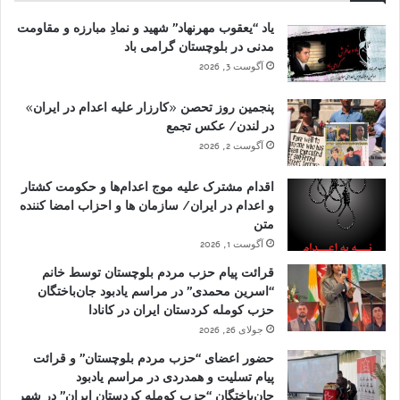
یاد “یعقوب مهرنهاد” شهید و نمادِ مبارزه و مقاومت
مدنی در بلوچستان گرامی باد
آگوست 3, 2026
پنجمین روز تحصن «کارزار علیه اعدام در ایران»
در لندن/ عکس تجمع
آگوست 2, 2026
اقدام مشترک علیه موج اعدام‌ها و حکومت کشتار
و اعدام در ایران/ سازمان ها و احزاب امضا کننده
متن
آگوست 1, 2026
قرائت پیام حزب مردم بلوچستان توسط خانم
“اسرین محمدی” در مراسم یادبود جان‌باختگان
حزب کومله کردستان ایران در کانادا
جولای 26, 2026
حضور اعضای “حزب مردم بلوچستان” و قرائت
پیام تسلیت و همدردی در مراسم یادبود
جان‌باختگان “حزب کومله کردستان ایران” در شهر