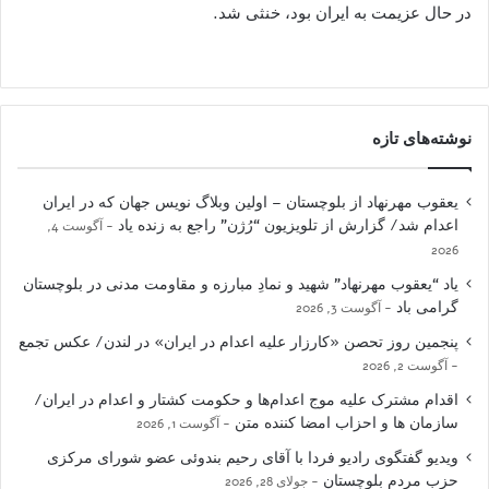
در حال عزیمت به ایران بود، خنثی شد.
نوشته‌های تازه
یعقوب مهرنهاد از بلوچستان – اولین وبلاگ نویس جهان که در ایران
اعدام شد/ گزارش از تلویزیون “رُژن” راجع به زنده یاد
آگوست 4,
2026
یاد “یعقوب مهرنهاد” شهید و نمادِ مبارزه و مقاومت مدنی در بلوچستان
گرامی باد
آگوست 3, 2026
پنجمین روز تحصن «کارزار علیه اعدام در ایران» در لندن/ عکس تجمع
آگوست 2, 2026
اقدام مشترک علیه موج اعدام‌ها و حکومت کشتار و اعدام در ایران/
سازمان ها و احزاب امضا کننده متن
آگوست 1, 2026
ویدیو گفتگوی رادیو فردا با آقای رحیم بندوئی عضو شورای مرکزی
حزب مردم بلوچستان
جولای 28, 2026