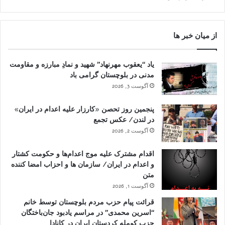
از میان خبر ها
یاد “یعقوب مهرنهاد” شهید و نمادِ مبارزه و مقاومت
مدنی در بلوچستان گرامی باد
آگوست 3, 2026
پنجمین روز تحصن «کارزار علیه اعدام در ایران»
در لندن/ عکس تجمع
آگوست 2, 2026
اقدام مشترک علیه موج اعدام‌ها و حکومت کشتار
و اعدام در ایران/ سازمان ها و احزاب امضا کننده
متن
آگوست 1, 2026
قرائت پیام حزب مردم بلوچستان توسط خانم
“اسرین محمدی” در مراسم یادبود جان‌باختگان
حزب کومله کردستان ایران در کانادا