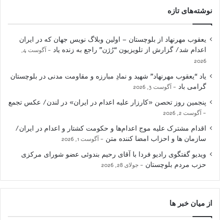
نوشته‌های تازه
یعقوب مهرنهاد از بلوچستان – اولین وبلاگ نویس جهان که در ایران
اعدام شد/ گزارش از تلویزیون “رُژن” راجع به زنده یاد
آگوست 4,
2026
یاد “یعقوب مهرنهاد” شهید و نمادِ مبارزه و مقاومت مدنی در بلوچستان
گرامی باد
آگوست 3, 2026
پنجمین روز تحصن «کارزار علیه اعدام در ایران» در لندن/ عکس تجمع
آگوست 2, 2026
اقدام مشترک علیه موج اعدام‌ها و حکومت کشتار و اعدام در ایران/
سازمان ها و احزاب امضا کننده متن
آگوست 1, 2026
ویدیو گفتگوی رادیو فردا با آقای رحیم بندوئی عضو شورای مرکزی
حزب مردم بلوچستان
جولای 28, 2026
از میان خبر ها