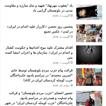
یاد “یعقوب مهرنهاد” شهید و نمادِ مبارزه و مقاومت
مدنی در بلوچستان گرامی باد
آگوست 3, 2026
پنجمین روز تحصن «کارزار علیه اعدام در ایران»
در لندن/ عکس تجمع
آگوست 2, 2026
اقدام مشترک علیه موج اعدام‌ها و حکومت کشتار
و اعدام در ایران/ سازمان ها و احزاب امضا کننده
متن
آگوست 1, 2026
قرائت پیام حزب مردم بلوچستان توسط خانم
“اسرین محمدی” در مراسم یادبود جان‌باختگان
حزب کومله کردستان ایران در کانادا
جولای 26, 2026
حضور اعضای “حزب مردم بلوچستان” و قرائت
پیام تسلیت و همدردی در مراسم یادبود
جان‌باختگان “حزب کومله کردستان ایران” در شهر