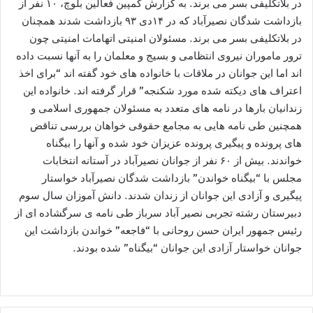
در بلاتکلیفی بسر می برند. به گزارش کمپین فعالین بلوچ، ۱۰ نفر از
بازداشت شدگان نصیرآباد که در ۱۴دی ۹۳ بازداشت شدند همچنان
در بلاتکلیفی بسر می برند. مسئولان امنیتی اتهامات امنیتی چون
ترور ماموران نیروی انتظامی و بسیج و معلمان را به آنها نسبت داده
اند اما این جوانان در ملاقات با خانواده های خود گفته اند “برای اخذ
اعتراف های دیکته شده مورد شکنجه” قرار گرفته اند. خانواده این
زندانیان بارها در نامه های متعدد به مسئولان جمهوری اسلامی و
همچنین طی نامه هایی به مجامع حقوقی خواهان بررسی تناقض
های پرونده و پیگیری پرونده عزیزان خود شده و آنها را بیگناه
خواندند. بیش از ۶۰ نفر از جوانان نصیرآباد در آستانه انتخابات
مجلس با “بیگناه خواندن” بازداشت شدگان نصیرآباد خواستار
پیگیری و آزادی این جوانان از زندان شدند. دانش آموزان سال سوم
دبیرستان رشته تجربی نصیر آباد سرباز طی نامه ی سرگشاده ای از
رئیس جمهور ایران حسن روحانی با “فاجعه” خواندن بازداشت این
جوانان خواستار آزادی این جوانان “بیگناه” شده بودند.