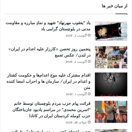
از میان خبر ها
یاد “یعقوب مهرنهاد” شهید و نمادِ مبارزه و مقاومت
مدنی در بلوچستان گرامی باد
آگوست 3, 2026
پنجمین روز تحصن «کارزار علیه اعدام در ایران»
در لندن/ عکس تجمع
آگوست 2, 2026
اقدام مشترک علیه موج اعدام‌ها و حکومت کشتار
و اعدام در ایران/ سازمان ها و احزاب امضا کننده
متن
آگوست 1, 2026
قرائت پیام حزب مردم بلوچستان توسط خانم
“اسرین محمدی” در مراسم یادبود جان‌باختگان
حزب کومله کردستان ایران در کانادا
جولای 26, 2026
حضور اعضای “حزب مردم بلوچستان” و قرائت