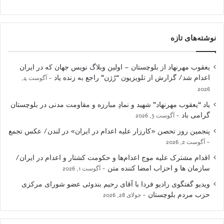
نوشته‌های تازه
یعقوب مهرنهاد از بلوچستان – اولین وبلاگ نویس جهان که در ایران
اعدام شد/ گزارش از تلویزیون “رُژن” راجع به زنده یاد
آگوست 4,
2026
یاد “یعقوب مهرنهاد” شهید و نمادِ مبارزه و مقاومت مدنی در بلوچستان
گرامی باد
آگوست 3, 2026
پنجمین روز تحصن «کارزار علیه اعدام در ایران» در لندن/ عکس تجمع
آگوست 2, 2026
اقدام مشترک علیه موج اعدام‌ها و حکومت کشتار و اعدام در ایران/
سازمان ها و احزاب امضا کننده متن
آگوست 1, 2026
ویدیو گفتگوی رادیو فردا با آقای رحیم بندوئی عضو شورای مرکزی
حزب مردم بلوچستان
جولای 28, 2026