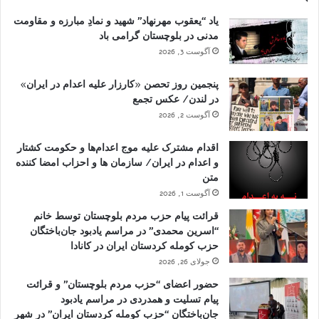
یاد “یعقوب مهرنهاد” شهید و نمادِ مبارزه و مقاومت
مدنی در بلوچستان گرامی باد
آگوست 3, 2026
پنجمین روز تحصن «کارزار علیه اعدام در ایران»
در لندن/ عکس تجمع
آگوست 2, 2026
اقدام مشترک علیه موج اعدام‌ها و حکومت کشتار
و اعدام در ایران/ سازمان ها و احزاب امضا کننده
متن
آگوست 1, 2026
قرائت پیام حزب مردم بلوچستان توسط خانم
“اسرین محمدی” در مراسم یادبود جان‌باختگان
حزب کومله کردستان ایران در کانادا
جولای 26, 2026
حضور اعضای “حزب مردم بلوچستان” و قرائت
پیام تسلیت و همدردی در مراسم یادبود
جان‌باختگان “حزب کومله کردستان ایران” در شهر