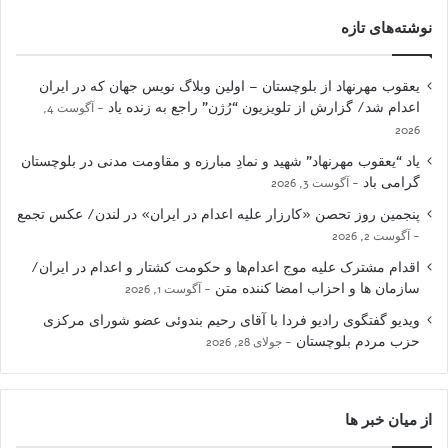
نوشته‌های تازه
یعقوب مهرنهاد از بلوچستان – اولین وبلاگ نویس جهان که در ایران
اعدام شد/ گزارش از تلویزیون “رُژن” راجع به زنده یاد
آگوست 4,
2026
یاد “یعقوب مهرنهاد” شهید و نمادِ مبارزه و مقاومت مدنی در بلوچستان
گرامی باد
آگوست 3, 2026
پنجمین روز تحصن «کارزار علیه اعدام در ایران» در لندن/ عکس تجمع
آگوست 2, 2026
اقدام مشترک علیه موج اعدام‌ها و حکومت کشتار و اعدام در ایران/
سازمان ها و احزاب امضا کننده متن
آگوست 1, 2026
ویدیو گفتگوی رادیو فردا با آقای رحیم بندوئی عضو شورای مرکزی
حزب مردم بلوچستان
جولای 28, 2026
از میان خبر ها