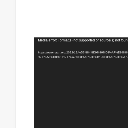
Media error: Format(s) not supported or source(s) not fou
https://ostomaan.org/2022/12/%D9%84%D9%86%D8%AF%D9%86-12-%D8-
%D8%A8%D8%B1%D8%A7%D8%A8%D8%B1-%D8%A8%D8%A7-3