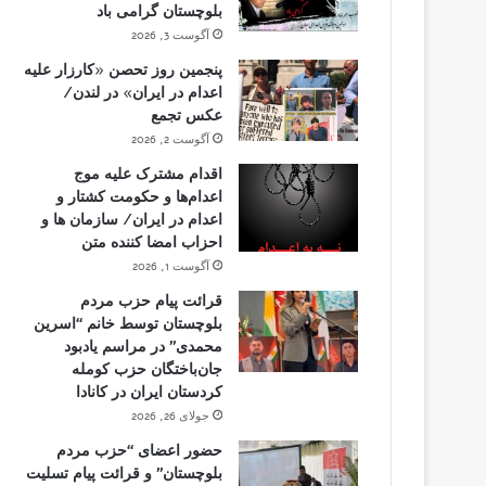
بلوچستان گرامی باد
آگوست 3, 2026
پنجمین روز تحصن «کارزار علیه
اعدام در ایران» در لندن/
عکس تجمع
آگوست 2, 2026
اقدام مشترک علیه موج
اعدام‌ها و حکومت کشتار و
اعدام در ایران/ سازمان ها و
احزاب امضا کننده متن
آگوست 1, 2026
قرائت پیام حزب مردم
بلوچستان توسط خانم “اسرین
محمدی” در مراسم یادبود
جان‌باختگان حزب کومله
کردستان ایران در کانادا
جولای 26, 2026
حضور اعضای “حزب مردم
بلوچستان” و قرائت پیام تسلیت