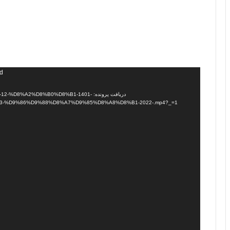
نمایشگر
nd
ویدیو
دریافت پرونده: %A2%D8%B0%D8%B1-1401
-%D9%86%D9%88%D8%A7%D9%85%D8%A8%D8%B1-2022-.mp4?_=1