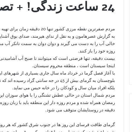
24 ساعت زندگی! + تصویر
مردم صفرترین نقطه مرزی کشور تنها 20 دقیقه زمان برای تهیه اب مورد نیاز خود در شبانه روز دارند.
به گزارش عصرهامون و به نقل از ندای هیرمند، صدای بوق آشنا
خالی آب را به دست می گیرند و دوان دوان به سمت تانکر آب می
روزه خود را باز کنند.
بیست دقیقه، تنها فرصتی است که میتوانند تا صبح آب آشامیدنی خو
اینجا سیستان است ، منطقه محروم سیستان.
با آغاز فصل گرما در خرداد ماه سال جاری بسیاری از شهرهای ا
بلوچستان به گرمای بیش از 45 در جه سانتی گر
بلکه افراد میان سال و کودکان را در خانه حبس می نماید.
مردم شمال استان در حالی عطش تشنگی را با هوای سوزان این رو
رمضان همراه شده و مردم روزه دار این منطقه باید با زبان روزه د
دقیقه در روستایشان متوقف می شود.
گرمای طاقت فرسای این روز ها در جنوب شرق کشور که هر روز ب
شود باعث شده که نه تنها مردم با قطعی مکرر برق مواجه هستند ب