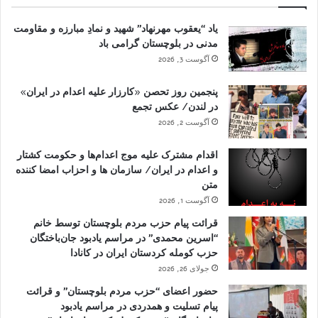
یاد “یعقوب مهرنهاد” شهید و نمادِ مبارزه و مقاومت
مدنی در بلوچستان گرامی باد
آگوست 3, 2026
پنجمین روز تحصن «کارزار علیه اعدام در ایران»
در لندن/ عکس تجمع
آگوست 2, 2026
اقدام مشترک علیه موج اعدام‌ها و حکومت کشتار
و اعدام در ایران/ سازمان ها و احزاب امضا کننده
متن
آگوست 1, 2026
قرائت پیام حزب مردم بلوچستان توسط خانم
“اسرین محمدی” در مراسم یادبود جان‌باختگان
حزب کومله کردستان ایران در کانادا
جولای 26, 2026
حضور اعضای “حزب مردم بلوچستان” و قرائت
پیام تسلیت و همدردی در مراسم یادبود