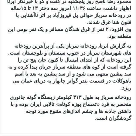
محمود رضا ناصح روز پنجشنبه در گفت و گو با خبرنگار ایرنا
اظهار داشت: ساعت ۱۱:۳۶ امروز سه دختر ۱۳ تا ۱۵ساله
در رودخانه سرباز حوالی پل فیروزآباد بر اثر ناآشنایی با
فنون شنا غرق شدند.
وی افزود: ۲ نفر از غرق شدگان مسافر و یک نفر بومی این
منطقه بود.
به گزارش ایرنا، رودخانه سرباز یکی از پرآبترین رودخانه‏
های شهرستان سرباز در جنوب سیستان و بلوچستان است.
این رودخانه که از ابتدای امسال تا کنون جان پنج تن را
گرفته است از کوه های منطقه سرباز جریان پیدا کرده و به
سد پیشین منتهی می شود و از سد پیشین به بعد با اسم
باهوکلات در قسمت بندر گواتر چابهار به دریای عمان می
ریزد.
رودخانه سرباز به طول ۳۱۳ کیلومتر زیستگاه گونه جانوری
منحصر به فرد «تمساح پوزه کوتاه» تالابی ایران بوده و با
داشتن جاذبه ها و چشم اندازهای متنوع مورد توجه
گردشگران است.