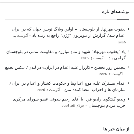
نوشته‌های تازه
یعقوب مهرنهاد از بلوچستان – اولین وبلاگ نویس جهان که در ایران
اعدام شد/ گزارش از تلویزیون “رُژن” راجع به زنده یاد
آگوست 4,
2026
یاد “یعقوب مهرنهاد” شهید و نمادِ مبارزه و مقاومت مدنی در بلوچستان
گرامی باد
آگوست 3, 2026
پنجمین روز تحصن «کارزار علیه اعدام در ایران» در لندن/ عکس تجمع
آگوست 2, 2026
اقدام مشترک علیه موج اعدام‌ها و حکومت کشتار و اعدام در ایران/
سازمان ها و احزاب امضا کننده متن
آگوست 1, 2026
ویدیو گفتگوی رادیو فردا با آقای رحیم بندوئی عضو شورای مرکزی
حزب مردم بلوچستان
جولای 28, 2026
از میان خبر ها