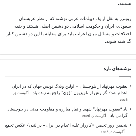
هستند.
رويترز به نقل از يک ديپلمات غربی نوشته که از نظر عربستان
سعودی، ايران و حکومت اسلامی دو دشمن اصلی هستند و بقيه
اختلافات و مسائل ميان اعراب بايد برای مقابله با اين دو دشمن کنار
گذاشته شوند.
نوشته‌های تازه
یعقوب مهرنهاد از بلوچستان – اولین وبلاگ نویس جهان که در ایران
اعدام شد/ گزارش از تلویزیون “رُژن” راجع به زنده یاد
آگوست 4,
2026
یاد “یعقوب مهرنهاد” شهید و نمادِ مبارزه و مقاومت مدنی در بلوچستان
گرامی باد
آگوست 3, 2026
پنجمین روز تحصن «کارزار علیه اعدام در ایران» در لندن/ عکس تجمع
آگوست 2, 2026