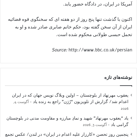
آمریکا در ایران، در دادگاه حضور یابد.
اکنون با گذشت تنها پنج روز از دو هفته ای که سخنگوی قوه قضائیه
ایران از آن سخن گفته بود، حکم خانم صابری صادر شده و او به
تحمل حبسی طولانی محکوم شده است.
Source:
http://www.bbc.co.uk/persian
نوشته‌های تازه
یعقوب مهرنهاد از بلوچستان – اولین وبلاگ نویس جهان که در ایران
اعدام شد/ گزارش از تلویزیون “رُژن” راجع به زنده یاد
آگوست 4,
2026
یاد “یعقوب مهرنهاد” شهید و نمادِ مبارزه و مقاومت مدنی در بلوچستان
گرامی باد
آگوست 3, 2026
پنجمین روز تحصن «کارزار علیه اعدام در ایران» در لندن/ عکس تجمع