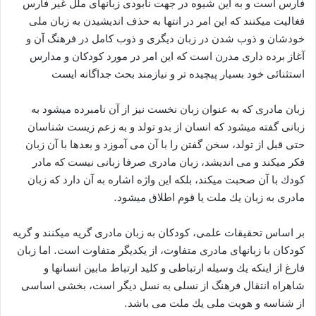
فارس است و به‌ این شیوه‌ در جهت نابودی زبانهای ملل غیر فارس
فغالیت میكنند که این امر در انتها به حذف اندیشیدن به زبان ملی
خودشان و ذوب شدن در زبان دیگری و ذوب کامل در فرهنگ آن و
آغاز برده داری مدرن است که این امر در مورد کودکان و مدارس
استثنائی خود بسیار پیچیده تر و نیازمند بحث جداگانه ایست
زبان مادری كه‌ به‌ عنوان زبان نخست نیز از آن نامبرده‌ میشود به‌
زبانی گفته‌ میشود كه‌ انسان از بدو تولد و به زعم زیست شناسان
حتی قبل از تولد، سخن گفتن را با آن می آموزد و بعدها با آن زبان
فكر میكند و می اندیشد، زبان مادری صرفا زبانی نیست كه‌ مادر
كودك با آن صحبت میكند، بلكه‌ این واژه‌ اشاره‌ به‌ آن دارد كه‌ زبان
مادری به‌ زبان یك ملت یا قوم اطلاق میشود.
بر اساس تحقیقات علمی، كودكان به‌ زبان مادری گریه‌ میكنند و گریه‌
كودكان با زبانهای مادری متفاوت، از یکدیگر متفاوت است. اما زبان
فارغ از اینكه‌ یك وسیله‌ ارتباطی و کلید ارتباط مابین انسانها و
شاهراه انتقال فرهنگ از نسلی به نسل دیگر است، بخشی اساسی
از شناسه‌ و هویت ملی یك ملت می باشد.