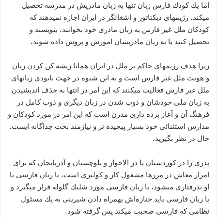
اما یك كودك فارس زبان تنها به‌ زبان مادریش در مدرسه‌ تحصیل
میكند. رژیمهای دیكتاتور و اشغالگر در ایران اجازه‌ نمیدهند كه‌
كودكان ملل غیر فارس به‌ زبان مادری خود بخوانند، بنویسند و
تحصیل كنند یا به‌ زبان مادریشان اموزش و پروش داده‌ شوند،
زیرا هدف رژیمهای حاكم بر ملل در ایران همانا ریشه‌ كن كردن زبان
و هویت ملل غیر فارس است و به‌ این شیوه‌ در جهت نابودی زبانهای
ملل غیر فارس فغالیت میكنند که این امر در انتها به حذف اندیشیدن
به زبان ملی خودشان و ذوب شدن در زبان دیگری و ذوب کامل در
فرهنگ آن و آغاز برده داری مدرن است که این امر در مورد کودکان و
مدارس استثنائی خود بسیار پیچیده تر و نیازمند بحث جداگانه ایست.
حال در نظر بگیرید،
پدری را در كوردستان یا در الاحواز و بلوچستان و آذربایجان كه‌ برای
امرار معاش در مرزها مشغول كار و كولبری است، با زبان فارسی با
او بدرفتاری میشود، با زبان فارسی مورد شلیك گلوله‌ قرار میگیرد و
با زبان فارسی باید جنازه‌اش بهمراه دادن شیرینی به یك مسئول
نظامی كه‌ فارسی صحبت میكند پس گرفته‌ شود.