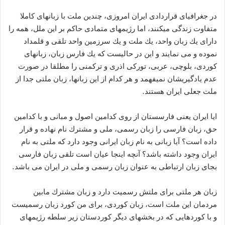
در جغرافیای قراردادی ایران امروزی، چندین ملت با زبانهای كاملا
متفاوت زندگی میكنند، اما رژیمهای متمادی حاكم بر این ملل، همه‌ را
دارای یك زبان واحد، یك ملت و یك سرزمین واحد تلقی و قلمداد
نموده و می نمایند و این در حالیست كه‌ یك فارس زبان، زبانهای
كوردی، بلوچی، عربی، توركی اذری و تركمنی را مطلقا در صورت
عدم یادگیریشان نمیفهمد و هر كدام از این زبانها، زبان ملتی جدا از
ملت جعلی ایران هستند.
ایا ایران یعنی فارسستان از روی کدامین اصول و مبانی و با کدامین
حق، زبان فارسی را زبان رسمی، ملی و مشترك نام نهاده و قرار
داده ‌است؟ آیا زبانی به‌ نام زبان ایرانی وجود دارد كه‌ ملتی به‌ نام
ایران وجود داشته‌ باشد؟ آنچه اینجا عیان است تلقی زبان فارسی
بجای زبان ارتباطی به عنوان زبان رسمی و ملی در ایران می باشد.
زبان هر ملتی برای ملتش رسمیت دارد و زبان مشترك مابین
مردمان این ملت است، زبان كوردی، برای من كورد زبان رسمیست
و با كوردهایی كه‌ در بخشهای دیگر كوردستان زیر سلطه‌ رژیمهای