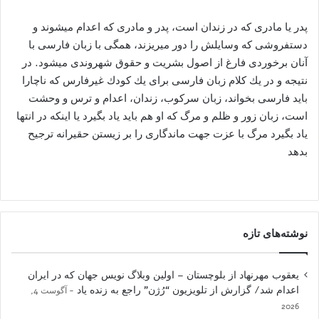
پدر یا مادری كه‌ در زندان است، پدر و مادری كه‌ اعدام میشوند و
دستفروشی كه‌ وسایلش را دور میریزند، همگی با زبان فارسی با
آنان برخوردی فارغ از اصول بشریت و حقوق شهروندی میشود. در
نتیجه‌ و در یك كلام زبان فارسی برای یك كودك غیرفارس كه‌ ناچارا
باید فارسی بخواند، زبان سركوب، زندان، اعدام و ترس و وحشت
است، زبان زور و ظلم و مرگ كه‌ او هم باید یاد بگیرد یا اینکه در انتها
یاد بگیرد مرگ با عزت جهت ماندگاری را بر زیستن حقیرانه ترجیح
بدهد
نوشته‌های تازه
یعقوب مهرنهاد از بلوچستان – اولین وبلاگ نویس جهان که در ایران
اعدام شد/ گزارش از تلویزیون “رُژن” راجع به زنده یاد
آگوست 4,
2026