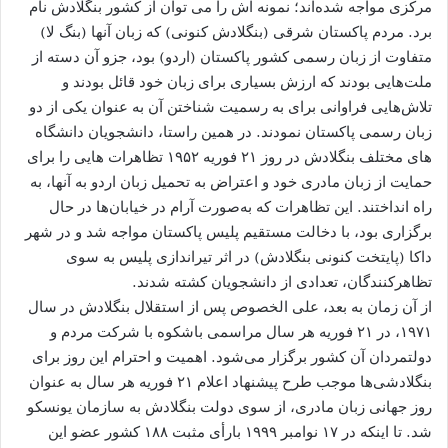
مرکزی مواجه شده‌اند؛ نمونه اش را می توان از کشور بنگلادش نام
برد. مردم پاکستان شرقی (بنگلادش کنونی) که زبان آنها (بنگ لا)
متفاوت از زبان رسمی کشور پاکستان (اردو) بود، جزو آن دسته از
ملت‌هایی بودند که ارزش بسیاری برای زبان خود قائل بودند و
تلاش‌هایی فراوانی برای به رسمیت شناختن آن به‌ عنوان یکی از دو
زبان رسمی پاکستان نمودند. در همین راستا، دانشجویان دانشگاه
های مختلف بنگلادش در روز ۲۱ فوریه ۱۹۵۲ تظاهرات هایی را برای
حمایت از زبان مادری خود و اعتراض به تحمیل زبان اردو به آنها، به
راه انداختند. این تظاهرات که به‌صورت آرام در خیابان‌ها در حال
برگزاری بود، با دخالت مستقیم پلیس پاکستان مواجه شد و در شهر
داکا (پایتخت کنونی بنگلادش) در اثر تیراندازی پلیس به‌ سوی
تظاهرکنندگان، تعدادی از دانشجویان کشته شدند.
از آن زمان به بعد، علی ‌الخصوص پس از استقلال بنگلادش در سال
۱۹۷۱، در ۲۱ فوریه هر سال مراسمی باشکوه با شرکت مردم و
دولتمردان آن کشور برگزار می‌شود. اهمیت و احترام این روز برای
بنگلادشی‌ها موجب طرح پیشنهاد اعلام ۲۱ فوریه هر سال به‌ عنوان
روز جهانی زبان مادری، از سوی دولت بنگلادش به سازمان یونسکو
شد. تا اینکه در ۱۷ نوامبر ۱۹۹۹ بارأی مثبت ۱۸۸ کشور عضو این