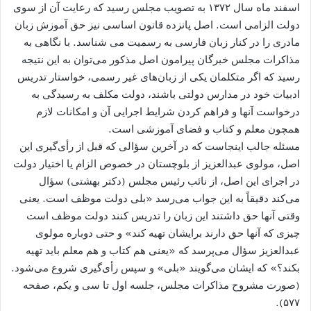
اسفند ماه سال ۱۳۷۲ به تصویب مجلس رسید که رعایت آن از سوی
دولت الزامی است. اصل پانزده قانون اساسی نیز حق آموزش زبان
مادری را در کنار زبان فارسی به رسمیت می شناسد. با نگاهی به
مذاکرات مجلس خبرگان پیرامون اصل مذکور می‌توان به این نتیجه
رسید که اگر متکلمان یکی از زبان‌های غیر رسمی، خواستار تدریس
ادبیات خود در مدارس دولتی باشند، دولت مکلف به رسیدگی به
درخواست آنها و فراهم کردن شرایط اجرایی آن و امکانات لازم
همچون معلم و کتاب و فضای آموزشی است.
مسئله جالب اینجاست که در آخرین سؤالی که قبل از رأی‌گیری این
اصل، مولوی عبدالعزیز از بلوچستان در خصوص الزام یا اختیار دولت
در اجرای این اصل، از نائب رئیس مجلس (دکتر بهشتی) سؤال
می‌کند دقیقاً به این جواب می‌رسد «بلی دولت موظف است. یعنی
وقتی آنها حق داشتند این زبان را تدریس کنند دولت موظف است
چیزی که آنها حق دارند برایشان تهیه کند» و حتی دوباره مولوی
عبدالعزیز سؤال می‌پرسد که «یعنی هم کتاب و هم معلم باید تهیه
بکند؟» که ایشان می‌گویند «بلی» و سپس رأی‌گیری شروع می‌شود.
(صورت مشروح مذاکرات مجلس، جلسه اول تا سی و یکم، صفحه
۵۷۷).