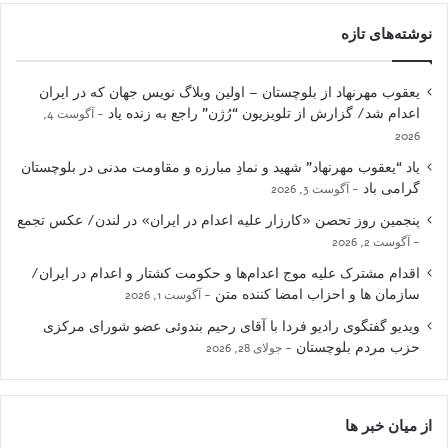
نوشته‌های تازه
یعقوب مهرنهاد از بلوچستان – اولین وبلاگ نویس جهان که در ایران
اعدام شد/ گزارش از تلویزیون “رُژن” راجع به زنده یاد
آگوست 4,
2026
یاد “یعقوب مهرنهاد” شهید و نمادِ مبارزه و مقاومت مدنی در بلوچستان
گرامی باد
آگوست 3, 2026
پنجمین روز تحصن «کارزار علیه اعدام در ایران» در لندن/ عکس تجمع
آگوست 2, 2026
اقدام مشترک علیه موج اعدام‌ها و حکومت کشتار و اعدام در ایران/
سازمان ها و احزاب امضا کننده متن
آگوست 1, 2026
ویدیو گفتگوی رادیو فردا با آقای رحیم بندوئی عضو شورای مرکزی
حزب مردم بلوچستان
جولای 28, 2026
از میان خبر ها