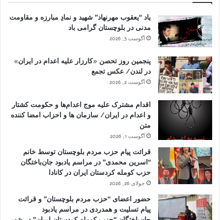
یاد “یعقوب مهرنهاد” شهید و نمادِ مبارزه و مقاومت
مدنی در بلوچستان گرامی باد
آگوست 3, 2026
پنجمین روز تحصن «کارزار علیه اعدام در ایران»
در لندن/ عکس تجمع
آگوست 2, 2026
اقدام مشترک علیه موج اعدام‌ها و حکومت کشتار
و اعدام در ایران/ سازمان ها و احزاب امضا کننده
متن
آگوست 1, 2026
قرائت پیام حزب مردم بلوچستان توسط خانم
“اسرین محمدی” در مراسم یادبود جان‌باختگان
حزب کومله کردستان ایران در کانادا
جولای 26, 2026
حضور اعضای “حزب مردم بلوچستان” و قرائت
پیام تسلیت و همدردی در مراسم یادبود
جان‌باختگان “حزب کومله کردستان ایران” در شهر