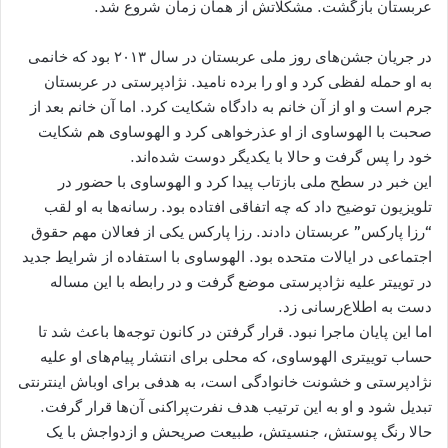
عربستان بازگشت. مشکلاتش از همان زمان شروع شد.
در جریان جشن‌های روز ملی عربستان در سال ۲۰۱۳ بود که خانمی
به او حمله لفظی کرد و او را برده نامید. نژادپرستی در عربستان
جرم است و او از آن خانم به دادگاه شکایت کرد. اما آن خانم بعد از
صحبت با الهوساوی از او عذرخواهی کرد و الهوساوی هم شکایت
خود را پس گرفت و حالا با یکدیگر دوست شده‌اند.
این خبر در سطح ملی بازتاب پیدا کرد و الهوساوی با حضور در
تلویزیون توضیح داد که چه اتفاقی افتاده بود. رسانه‌ها به او لقب
“رزا پارکس” عربستان دادند. رزا پارکس یکی از فعالان مهم حقوق
اجتماعی در ایالات متحده بود. الهوساوی با استفاده از شرایط جدید
در توییتر علیه نژادپرستی موضع گرفت و در رابطه با این مساله
دست به اطلاع‌رسانی زد.
اما این پایان ماجرا نبود. قرار گرفتن در کانون توجه‌ها باعث شد تا
حساب توییتری الهوساوی، که محلی برای انتشار پیام‌های او علیه
نژادپرستی و خشونت خانوادگی است، به هدفی برای اوباش اینترنتی
تبدیل شود و او به این ترتیب هدف نفرت‌پراکنی آن‌ها قرار گرفت.
حالا رنگ پوستش، جنسیتش، طبیعت صریحش و ازدواجش با یک