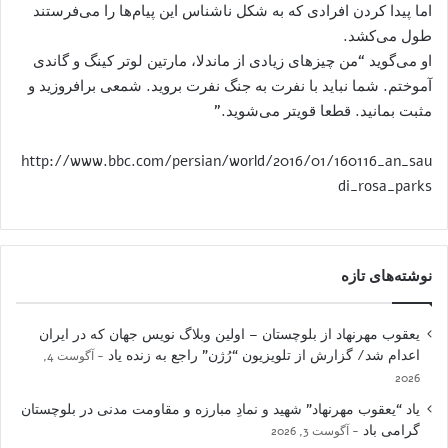
اما پیدا کردن افرادی که به شکل ناشناس این پیام‌ها را می‌فرستند
طول می‌کشد.
او می‌گوید “من چیزهای زیادی از ماندلا، مارتین لوتر کینگ و گاندی
آموختم. شما نباید با نفرت به جنگ نفرت بروید. شمعی برافروزید و
مثبت بمانید. قطعا قویتر می‌شوید.”
http://www.bbc.com/persian/world/2016/01/160116_an_sau
di_rosa_parks
نوشته‌های تازه
یعقوب مهرنهاد از بلوچستان – اولین وبلاگ نویس جهان که در ایران
اعدام شد/ گزارش از تلویزیون “رُژن” راجع به زنده یاد
آگوست 4,
2026
یاد “یعقوب مهرنهاد” شهید و نمادِ مبارزه و مقاومت مدنی در بلوچستان
گرامی باد
آگوست 3, 2026