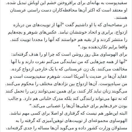
سفیدپوست به بهانه‌ای برای برافروختن خشم این اوباش تبدیل شده.
او معتقد است که اکثر آن‌ها محافظه‌کاران دست راستی عربستان
هستند.
در مصاحبه‌ای که با او داشتیم گفت “آنها از توییت‌های من درباره
ازدواج، برابری و اتحاد خوششان نیامد. عکس‌های شوهر و بچه‌هایم
را منتشر کردند و از بقیه هم خواستند که آنها را مجددا توییت کنند.
واقعا برایم تکان‌دهنده بود.”
برای الهوساوی مثل روز روشن است که چرا او را هدف گرفته‌اند:
“آنها از همه چیزهایی که من نمایندگی می‌کنم نفرت دارند و با آنها
مخالفت می‌کنند. یک زن عربستانی که با یک خارجی ازدواج کرده.
عقاید آن‌ها در ضدیت با آمریکا است. شوهرم سفیدپوست است و
من سیاه‌پوست. آن‌ها ازدواج بین نژادهای مختلف را محکوم می‌کنند.
می‌گویند زنان نباید کار کنند، برای همین نمی‌توانند زنی را تحمل کنند
که نه تنها می‌تواند رانندگی کند بلکه مدرک خلبانی هم دارد. و جالب
بودن حرف‌هایم برای خیلی‌ها آن‌ها را عصبانی می‌کند.”
البته این‌طور هم نیست که گرفتاری او اصلا برای کسی مهم نباشد.
الهوساوی مجموعه‌ای از توییت‌های توهین‌آمیزی که گرفته را به
مسئولان وزارت کشور داده و می‌گوید آن‌ها مساله را جدی گرفته‌اند،