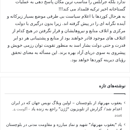
ندارد بلکه جرابلس را مناسب ترین مکان پاسخ دهی به عملیات
گستاخانه اخیر ترکیه قلمداد می کند!!!
به هرحال کوردها با اعلام سیاست بی طرفی موضع بسیار زیرکانه و
آینده نگرانه ای را در پیش گرفته اند. زیرا بدون درگیری با دولت
مرکزی و اتلاف منابع و نیروهایشان و قرار نگرفتن در هیچ کدام از
ائتلاف های موجود قادر خواهند بود از منابع و پشتیبانی هر دو ابر
قدرت و حتی دولت بشار اسد به منظور تقویت توان رزمی خویش و
پیشروی به سوی دریای آزاد بهره برند. این مسأله به معنای تحقق
رؤیای دیرینه کوردها خواهد بود.
نوشته‌های تازه
یعقوب مهرنهاد از بلوچستان – اولین وبلاگ نویس جهان که در ایران
اعدام شد/ گزارش از تلویزیون “رُژن” راجع به زنده یاد
آگوست 4,
2026
یاد “یعقوب مهرنهاد” شهید و نمادِ مبارزه و مقاومت مدنی در بلوچستان