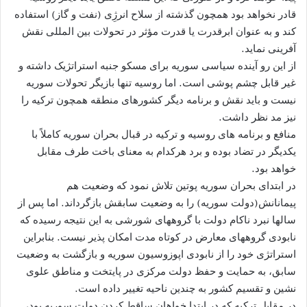
قادر نخواهد بود همچون گذشته از سلاح انرژِی (نفت و گاز) استفاده
کند و به عنوان ابرقدرت یا قدرت مؤثر در تحولات بین المللی نقش
آفرینی نماید.
از این رو آینده سیاسی سوریه برای مسکو جنبه استراتژیک داشته و
غیر قابل چشم پوشی است. اما روسیه تنها بازیگر تحولات سوریه
نیست و باید نقش و برنامه دیگر کشورهای منطقه همچون ترکیه را
نیز مد نظر داشت.
منافع و برنامه های روسیه و ترکیه در قبال بحران سوریه کاملاً با
یکدیگر در تضاد بوده و برد هرکدام به معنای باخت طرف مقابل
خواهد بود.
در ابتدای بحران سوریه پوتین تلاش نمود که وضعیت هم
پیمانانش(دولت سوریه) را به وضعیت سابقش بازگرداند. اما پس از
سالها نبرد ناکام دولت با گروههای شورشی به این نتیجه رسیده که
نابودی گروههای معارض در کوتاه مدت امکان پذیر نیست. بنابراین
استراتژی خود را از نابودی اپوزوسیون سوریه و بازگشت به وضعیت
سابق، به حمایت و حفظ دولت مرکزی در پایتخت و مناطق علوی
نشین و تقسیم کشور به چندین ناحیه تغییر داده است.
در مقابل ترکیه که در ابتدا خواهان ساقط کردن دولت سوریه بود،