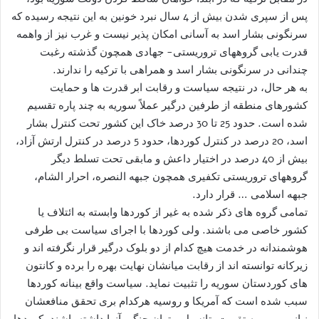
پس از سپری شدن بیش از 4 سال نبرد خونین به این نتیجه رسیده که
سرنگونی بشار اسد به آسانی امکان پذیر نیست و غرب نیز از واهمه
قدرت یابی گروههای تروریستی- جهادی همچون گذشته رغبت
چندانی در سرنگونی بشار اسد و همراهی با ترکیه را ندارند.
به هر حال، در نتیجه سیاست و رقابت ابر قدرت ها و حمایت
کشورهای منطقه از طرفین درگیر عملاً سوریه به چند پاره تقسیم
شده است. حدود 25 تا 30 درصد خاک این کشور تحت کنترل بشار
اسد، 20 درصد در کنترل کوردها، حدود 5 درصد در کنترل ارتش آزاد،
بیش از 40 درصد در اختیار داعش و مابقی تحت تسلط دیگر
گروههای تروریستی تکفیری همچون جبهه النصره، احرار الشام،
جبهه اسلامی … قرار دارد.
تمامی گروه های ذکر شده به غیر از کوردها وابسته به ائتلاف یا
کشور خاصی می باشند. ولی کوردها با اجرای سیاست بی طرفی
هوشمندانه در خدمت هیچ کدام از دو بلوک درگیر قرار نگرفته اند و
زیرکانه توانسته اند از رقابت میانشان نهایت بهره را برده و کانتون
های کوردستان سوریه را تثبیت نماید. سیاست واقع بینانه کوردها
سبب شده است که آمریکا و روسیه هرکدام بری تحقق منافعشان
نیاز مبرمی به تقویت پتانسیل و توان جنگی آنها داشته باشند. کوردها