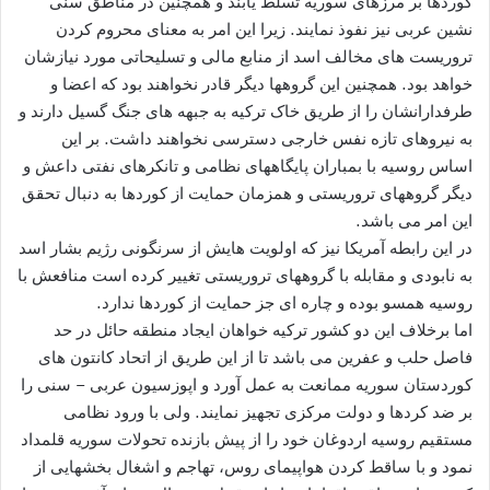
کوردها بر مرزهای سوریه تسلط یابند و همچنین در مناطق سنی
نشین عربی نیز نفوذ نمایند. زیرا این امر به معنای محروم کردن
تروریست های مخالف اسد از منابع مالی و تسلیحاتی مورد نیازشان
خواهد بود. همچنین این گروهها دیگر قادر نخواهند بود که اعضا و
طرفدارانشان را از طریق خاک ترکیه به جبهه های جنگ گسیل دارند و
به نیروهای تازه نفس خارجی دسترسی نخواهند داشت. بر این
اساس روسیه با بمباران پایگاههای نظامی و تانکرهای نفتی داعش و
دیگر گروههای تروریستی و همزمان حمایت از کوردها به دنبال تحقق
این امر می باشد.
در این رابطه آمریکا نیز که اولویت هایش از سرنگونی رژیم بشار اسد
به نابودی و مقابله با گروههای تروریستی تغییر کرده است منافعش با
روسیه همسو بوده و چاره ای جز حمایت از کوردها ندارد.
اما برخلاف این دو کشور ترکیه خواهان ایجاد منطقه حائل در حد
فاصل حلب و عفرین می باشد تا از این طریق از اتحاد کانتون های
کوردستان سوریه ممانعت به عمل آورد و اپوزسیون عربی – سنی را
بر ضد کردها و دولت مرکزی تجهیز نمایند. ولی با ورود نظامی
مستقیم روسیه اردوغان خود را از پیش بازنده تحولات سوریه قلمداد
نمود و با ساقط کردن هواپیمای روس، تهاجم و اشغال بخشهایی از