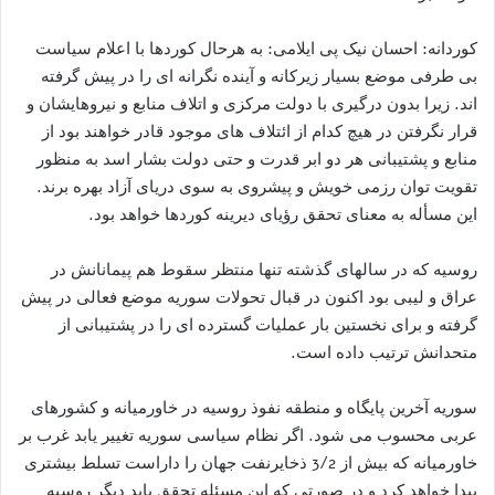
کوردانه: احسان نیک پی ایلامی: به هرحال کوردها با اعلام سیاست
بی طرفی موضع بسیار زیرکانه و آینده نگرانه ای را در پیش گرفته
اند. زیرا بدون درگیری با دولت مرکزی و اتلاف منابع و نیروهایشان و
قرار نگرفتن در هیچ کدام از ائتلاف های موجود قادر خواهند بود از
منابع و پشتیبانی هر دو ابر قدرت و حتی دولت بشار اسد به منظور
تقویت توان رزمی خویش و پیشروی به سوی دریای آزاد بهره برند.
این مسأله به معنای تحقق رؤیای دیرینه کوردها خواهد بود.
روسیه که در سالهای گذشته تنها منتظر سقوط هم پیمانانش در
عراق و لیبی بود اکنون در قبال تحولات سوریه موضع فعالی در پیش
گرفته و برای نخستین بار عملیات گسترده ای را در پشتیبانی از
متحدانش ترتیب داده است.
سوریه آخرین پایگاه و منطقه نفوذ روسیه در خاورمیانه و کشورهای
عربی محسوب می شود. اگر نظام سیاسی سوریه تغییر یابد غرب بر
خاورمیانه که بیش از 3/2 ذخایرنفت جهان را داراست تسلط بیشتری
پیدا خواهد کرد و در صورتی که این مسئله تحقق یابد دیگر روسیه