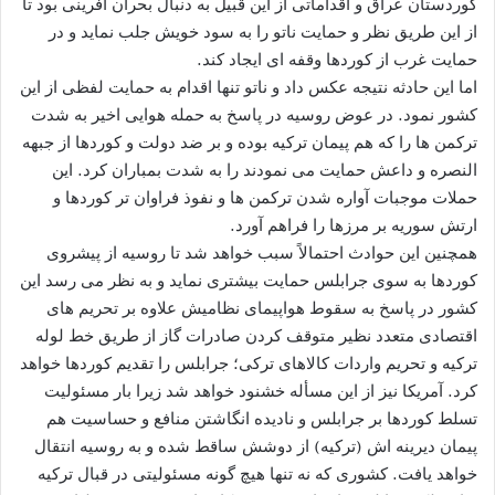
کوردستان عراق و اقداماتی از این قبیل به دنبال بحران آفرینی بود تا
از این طریق نظر و حمایت ناتو را به سود خویش جلب نماید و در
حمایت غرب از کوردها وقفه ای ایجاد کند.
اما این حادثه نتیجه عکس داد و ناتو تنها اقدام به حمایت لفظی از این
کشور نمود. در عوض روسیه در پاسخ به حمله هوایی اخیر به شدت
ترکمن ها را که هم پیمان ترکیه بوده و بر ضد دولت و کوردها از جبهه
النصره و داعش حمایت می نمودند را به شدت بمباران کرد. این
حملات موجبات آواره شدن ترکمن ها و نفوذ فراوان تر کوردها و
ارتش سوریه بر مرزها را فراهم آورد.
همچنین این حوادث احتمالاً سبب خواهد شد تا روسیه از پیشروی
کوردها به سوی جرابلس حمایت بیشتری نماید و به نظر می رسد این
کشور در پاسخ به سقوط هواپیمای نظامیش علاوه بر تحریم های
اقتصادی متعدد نظیر متوقف کردن صادرات گاز از طریق خط لوله
ترکیه و تحریم واردات کالاهای ترکی؛ جرابلس را تقدیم کوردها خواهد
کرد. آمریکا نیز از این مسأله خشنود خواهد شد زیرا بار مسئولیت
تسلط کوردها بر جرابلس و نادیده انگاشتن منافع و حساسیت هم
پیمان دیرینه اش (ترکیه) از دوشش ساقط شده و به روسیه انتقال
خواهد یافت. کشوری که نه تنها هیچ گونه مسئولیتی در قبال ترکیه