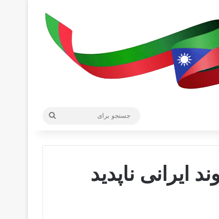
جستجو
برای
: ۵۱۹ شهروند ایرانى ناپدید