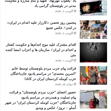
یاد “یعقوب مهرنهاد” شهید و نمادِ مبارزه و مقاومت
مدنی در بلوچستان گرامی باد
آگوست 3, 2026
پنجمین روز تحصن «کارزار علیه اعدام در ایران»
در لندن/ عکس تجمع
آگوست 2, 2026
اقدام مشترک علیه موج اعدام‌ها و حکومت کشتار
و اعدام در ایران/ سازمان ها و احزاب امضا کننده
متن
آگوست 1, 2026
قرائت پیام حزب مردم بلوچستان توسط خانم
“اسرین محمدی” در مراسم یادبود جان‌باختگان
حزب کومله کردستان ایران در کانادا
جولای 26, 2026
حضور اعضای “حزب مردم بلوچستان” و قرائت
پیام تسلیت و همدردی در مراسم یادبود
جان‌باختگان “حزب کومله کردستان ایران” در شهر
اُسلو – نروژ/ عکس و ویدیو