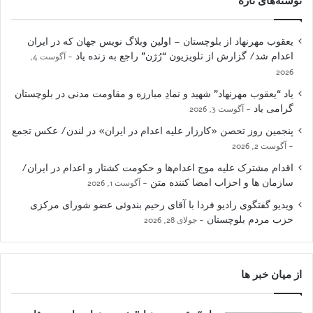
نوشته‌های تازه
یعقوب مهرنهاد از بلوچستان – اولین وبلاگ نویس جهان که در ایران
اعدام شد/ گزارش از تلویزیون “رُژن” راجع به زنده یاد
آگوست 4,
2026
یاد “یعقوب مهرنهاد” شهید و نمادِ مبارزه و مقاومت مدنی در بلوچستان
گرامی باد
آگوست 3, 2026
پنجمین روز تحصن «کارزار علیه اعدام در ایران» در لندن/ عکس تجمع
آگوست 2, 2026
اقدام مشترک علیه موج اعدام‌ها و حکومت کشتار و اعدام در ایران/
سازمان ها و احزاب امضا کننده متن
آگوست 1, 2026
ویدیو گفتگوی رادیو فردا با آقای رحیم بندوئی عضو شورای مرکزی
حزب مردم بلوچستان
جولای 28, 2026
از میان خبر ها