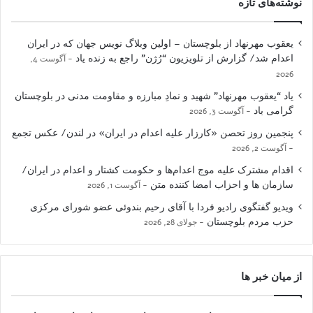
نوشته‌های تازه
یعقوب مهرنهاد از بلوچستان – اولین وبلاگ نویس جهان که در ایران
اعدام شد/ گزارش از تلویزیون “رُژن” راجع به زنده یاد
آگوست 4,
2026
یاد “یعقوب مهرنهاد” شهید و نمادِ مبارزه و مقاومت مدنی در بلوچستان
گرامی باد
آگوست 3, 2026
پنجمین روز تحصن «کارزار علیه اعدام در ایران» در لندن/ عکس تجمع
آگوست 2, 2026
اقدام مشترک علیه موج اعدام‌ها و حکومت کشتار و اعدام در ایران/
سازمان ها و احزاب امضا کننده متن
آگوست 1, 2026
ویدیو گفتگوی رادیو فردا با آقای رحیم بندوئی عضو شورای مرکزی
حزب مردم بلوچستان
جولای 28, 2026
از میان خبر ها