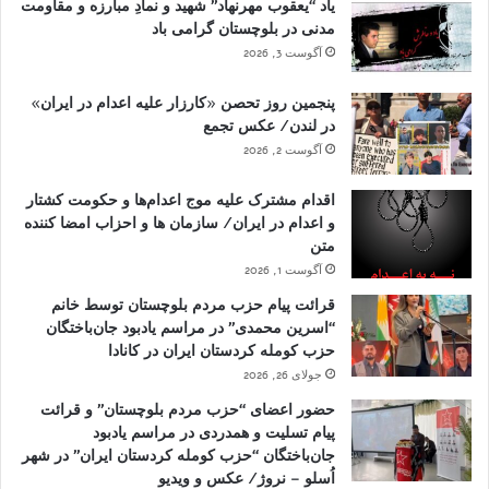
یاد “یعقوب مهرنهاد” شهید و نمادِ مبارزه و مقاومت
مدنی در بلوچستان گرامی باد
آگوست 3, 2026
پنجمین روز تحصن «کارزار علیه اعدام در ایران»
در لندن/ عکس تجمع
آگوست 2, 2026
اقدام مشترک علیه موج اعدام‌ها و حکومت کشتار
و اعدام در ایران/ سازمان ها و احزاب امضا کننده
متن
آگوست 1, 2026
قرائت پیام حزب مردم بلوچستان توسط خانم
“اسرین محمدی” در مراسم یادبود جان‌باختگان
حزب کومله کردستان ایران در کانادا
جولای 26, 2026
حضور اعضای “حزب مردم بلوچستان” و قرائت
پیام تسلیت و همدردی در مراسم یادبود
جان‌باختگان “حزب کومله کردستان ایران” در شهر
اُسلو – نروژ/ عکس و ویدیو