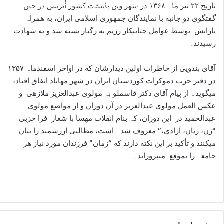
تاریخ ۲۲ تیر ماہ ۱۳۶۸ در شھر وین پایتخت کشور اُتریش در حین
86-%D9%82%D8%A7%D8%B3%D9%85%D9%84%D9%88-.mp4?_=3
گفتگوی دو جانبه با نمایندگان جمھوری اسلامی ایران، به ھمراہ
یارانش توسط عوامل جنایتکار رژیم به رگبار بسته شد و به شھادت
رسیدند.
آقای بندویی از خاطرات اولین دیدارشان که در اواخر اسفندماہ ۱۳۵۷
در دفتر حزب دموکرات کوردستان ایران در شھر مھاباد اتفاق افتاد،
میگوید۔ از پیام آقای دکتر قاسملو بہ مولوی عبدالعزیز ملازھی و
عکس العمل مولوی عبدالعزیز در آن دوران و از مواضع مولوی
عبدالحمید در این دوران، کہ بنام انقلاب مھسا با شعار فرا حزبی
“ژن، ژیان، آزادی،” معروف شدہ است، مطالبی ارزشمند را بیان
میکنند و تأکید بر این نکته دارند که “زمان” فرزندان مورد نیاز ھر
جامعہ را بموقع میپروراند۔