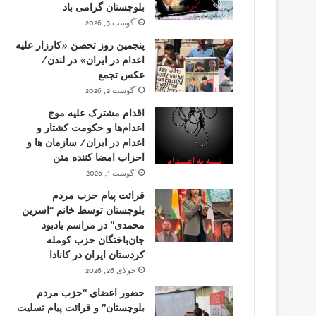
بلوچستان گرامی باد
آگوست 3, 2026
پنجمین روز تحصن «کارزار علیه
اعدام در ایران» در لندن/
عکس تجمع
آگوست 2, 2026
اقدام مشترک علیه موج
اعدام‌ها و حکومت کشتار و
اعدام در ایران/ سازمان ها و
احزاب امضا کننده متن
آگوست 1, 2026
قرائت پیام حزب مردم
بلوچستان توسط خانم “اسرین
محمدی” در مراسم یادبود
جان‌باختگان حزب کومله
کردستان ایران در کانادا
جولای 26, 2026
حضور اعضای “حزب مردم
بلوچستان” و قرائت پیام تسلیت