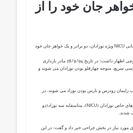
خواهر جان خود را از
سرپرست بیمارستان رازی سراوان گفت: بعلت نبود دستگاه درمانی NICU ویژه نوزادان، دو برادر و یک خواهر جان خود
به گزارش کمپین فعالین بلوچ به نقل از بلوچ پرس، دکتر سعید بلوچی اظهار داشت: در تاریخ 28/9/94 مادر بارداری
ی سریع، متوجه چهارقلو بودن نوزادان می شوند و
ب زایمان زودرس و نارس بودن نوزاد می شوند، در
دکتر بلوچی ادامه داد: بدلیل نارس بودن و نبود تجهیزات مراقبت های خاص نوزادان (NICU)، متاسفانه سه نوزاد(دو
گ شدند.
مورد نیاز در بخش جراحی خبر داد و گفت: در این