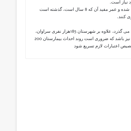
نیاز است.
دکتر بلوچی ادامه داد: دستگاه CT SCAN بیمارستان نیز مستهلک شده و عمر مفید آن که 8 سال است، گذشته است
 کنند.
لازم به ذکر است بیمارستان رازی سراوان که 42 سال از عمر آن می گذرد، علاوه بر شهرستان 185هزار نفری سراوان،
باید جوابگوی بیماران شهرستان های سیب و سوران و مهرستان نیز باشد که ضروری است روند احداث بیمارستان 200
صیص اعتبارات لازم تسریع شود