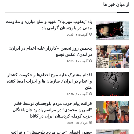
از میان خبر ها
یاد “یعقوب مهرنهاد” شهید و نمادِ مبارزه و مقاومت
مدنی در بلوچستان گرامی باد
آگوست 3, 2026
پنجمین روز تحصن «کارزار علیه اعدام در ایران»
در لندن/ عکس تجمع
آگوست 2, 2026
اقدام مشترک علیه موج اعدام‌ها و حکومت کشتار
و اعدام در ایران/ سازمان ها و احزاب امضا کننده
متن
آگوست 1, 2026
قرائت پیام حزب مردم بلوچستان توسط خانم
“اسرین محمدی” در مراسم یادبود جان‌باختگان
حزب کومله کردستان ایران در کانادا
جولای 26, 2026
حضور اعضای “حزب مردم بلوچستان” و قرائت