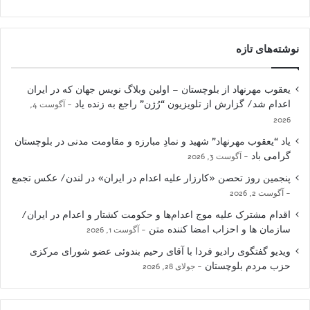
نوشته‌های تازه
یعقوب مهرنهاد از بلوچستان – اولین وبلاگ نویس جهان که در ایران
اعدام شد/ گزارش از تلویزیون “رُژن” راجع به زنده یاد
آگوست 4,
2026
یاد “یعقوب مهرنهاد” شهید و نمادِ مبارزه و مقاومت مدنی در بلوچستان
گرامی باد
آگوست 3, 2026
پنجمین روز تحصن «کارزار علیه اعدام در ایران» در لندن/ عکس تجمع
آگوست 2, 2026
اقدام مشترک علیه موج اعدام‌ها و حکومت کشتار و اعدام در ایران/
سازمان ها و احزاب امضا کننده متن
آگوست 1, 2026
ویدیو گفتگوی رادیو فردا با آقای رحیم بندوئی عضو شورای مرکزی
حزب مردم بلوچستان
جولای 28, 2026