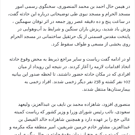
در هیمن حال احمد بن محمد المنصوری، سخنگوی رسمی امور
مسجد الحرام و مسجد نبوی طی توضیحاتی درباره این حادثه گفت،
در ساعت پنج و ده دقیقه عصر روز جمعه در اثر توفان سهمگین ،
وزش باد شدید، ریزش باران سنگین و شرایط بد آب‌وهوایی در
پایتخت مقدس قسمتی از یک حرثقیل ساختمانی در مسجد الحرام
روی بخشی از مسعی و طواف سقوط کرد.
او در ادامه گفت ریاست و سایر مراجع ذیربط به محض وقوع حادثه
اتخاذ اقدامات لازمه را آغاز کردند. در نتیجه این رویداد از میان
افرادی که در مکان حادثه حضور داشتند، تا لحظه صدور این بیانیه
107 نفر کشته و 238 نفر دیگر زخمی شدند. افراد زخمی به
بیمارستان‌ها منتقل شدند.
منصوری افزود، شاهزاده محمد بن نایف بن عبدالعزیز، ولیعهد
سعودی، نائب رئیس شورای وزرا و وزیر کشور که ریاست کمیته
عالی حج را بر عهده دارد و همچنین شاهزاده خالد الفیصل بن
عبدالعزيز، مشاور خادم حرمين شريفين، امیر منطقه مكه مكرمه و
رئيس کمیته مرکزی حج از زمان وقوع حادثه در حال پیگیری امور