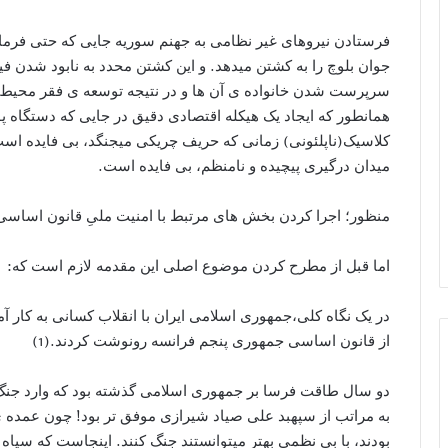
فرستادن نیروهای غیر نظامی به جهنم سوریه جایی که حتی فرماند
جوان بلوچ را به کشتن میدهد. و این کشتن محدد به نابود شدن ف
سرپرست شدن خانواده ی آن ها و در نتیجه توسعه ی فقر محی
همانطور که ایجاد یک هیکله اقتصادی دقیق در جایی که دستگاه 
کلاسیک(ناپلئونی) زمانی که حریف چریکی میجنگد، بی فایده اس
میدان درگیری پیچیده و نامنظم، بی فایده است.
منظور؛ اجرا کردن بخش های مرتبط با امنیت ملیِ قانون اساس
اما قبل از مطرح کردن موضوع اصلی این مقدمه لازم است که:
در یک نگاه کلی،جمهوری اسلامی ایران با انقلاب کسانی به کار آ
از قانون اساسی جمهوری پنجم فرانسه رونوشت کردند.(1)
دو سال طاقت فرسا بر جمهوری اسلامی گذشته بود که وارد جنگ ن
به مراتب از سپهبد علی صیاد شیرازی موفق تر بود! چون عمده ی 
بودند، با بی نظمی بهتر میتوانستند جنگ کنند. اینجاست که سپاه 