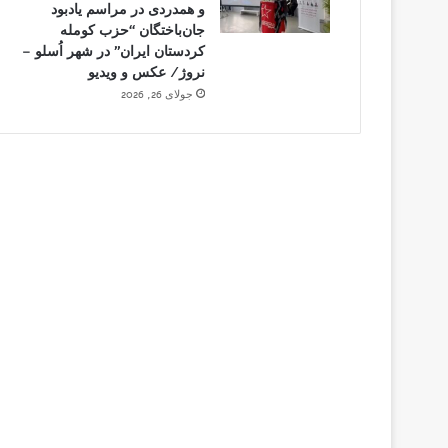
و همدردی در مراسم یادبود
جان‌باختگان “حزب کومله
کردستان ایران” در شهر اُسلو –
نروژ/ عکس و ویدیو
جولای 26, 2026