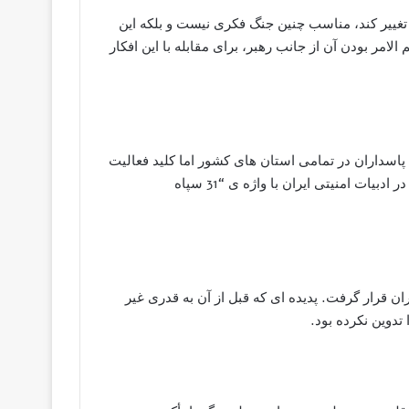
شالوده آن ممکن است تغییر کند، مناسب چنین جنگ فکری نیست و بلکه این
ر بودن آن از جانب رهبر، برای مقابله با این افکار
غم حضور دفتری سپاه پاسداران در تمامی استان های کشور اما کلید فعالیت
های سپاه به صورت عملیاتی از سال 1387 شروع گردید جایی که در ادبیات امنیتی ایران با واژه ی “31 سپاه
ن قرار گرفت. پدیده ای که قبل از آن به قدری غیر
تدوین نکرده بود.