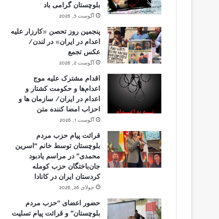
بلوچستان گرامی باد
آگوست 3, 2026
پنجمین روز تحصن «کارزار علیه
اعدام در ایران» در لندن/
عکس تجمع
آگوست 2, 2026
اقدام مشترک علیه موج
اعدام‌ها و حکومت کشتار و
اعدام در ایران/ سازمان ها و
احزاب امضا کننده متن
آگوست 1, 2026
قرائت پیام حزب مردم
بلوچستان توسط خانم “اسرین
محمدی” در مراسم یادبود
جان‌باختگان حزب کومله
کردستان ایران در کانادا
جولای 26, 2026
حضور اعضای “حزب مردم
بلوچستان” و قرائت پیام تسلیت