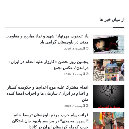
از میان خبر ها
یاد “یعقوب مهرنهاد” شهید و نمادِ مبارزه و مقاومت
مدنی در بلوچستان گرامی باد
آگوست 3, 2026
پنجمین روز تحصن «کارزار علیه اعدام در ایران»
در لندن/ عکس تجمع
آگوست 2, 2026
اقدام مشترک علیه موج اعدام‌ها و حکومت کشتار
و اعدام در ایران/ سازمان ها و احزاب امضا کننده
متن
آگوست 1, 2026
قرائت پیام حزب مردم بلوچستان توسط خانم
“اسرین محمدی” در مراسم یادبود جان‌باختگان
حزب کومله کردستان ایران در کانادا