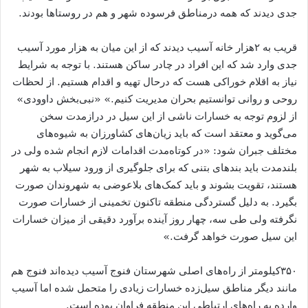
جدی دیدند که همه درمناطق فرسوده شهر و هم در روستاها بودند.
قریب به ۲هزار خانه آسیب دیدند که از این میان به‌ هزار مورد آسیب
جدی وارد شد که این افراد در چادر ساکن هستند. با توجه به شرایط
نیاز به اقلام خوراکی هست که درحال تهیه و اقدام هستیم. از لحظات
روحی و روانی توانستیم بحران مدیریت کنیم.» «نبی‌بخش داوودی»
از لزوم توجه به خسارات ناشی از این سیل در درازمدت سخن
می‌گوید و معتقد است که باید زیان‌های کشاورزان به شیوه‌های
مختلف جبران شود: «در کوتاه‌مدت اقدامات لازم انجام شده ولی در
بلندمدت باید بندهای بتنی که برای جلوگیری از ورود سیلاب به شهر
هستند، تقویت بشوند و باید کمک‌های بلاعوضی به شهروندان صورت
بگیرد. به دلیل گستردگی منطقه تاکنون تخمینی از خسارات صورت
نگرفته ولی طی سه، چهار روز آینده برآورد دقیقی از میزان خسارات
این سیل صورت خواهد گرفت.»
۳۵۰کیلومتر از راه‌های اصلی شهرستان فنوج آسیب دیده‌اند فنوج هم
مانند دیگر مناطق سیل‌زده خسارات زیادی را متحمل شده اما آسیب
وارده به راه‌های ارتباطی این منطقه فراوان بوده است.