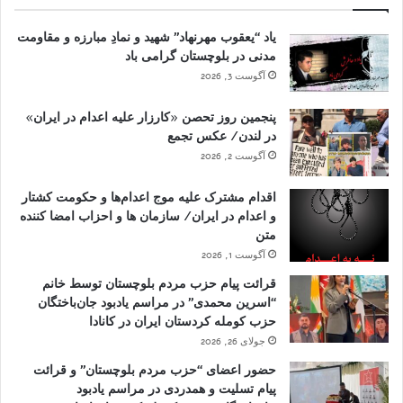
یاد “یعقوب مهرنهاد” شهید و نمادِ مبارزه و مقاومت
مدنی در بلوچستان گرامی باد
آگوست 3, 2026
پنجمین روز تحصن «کارزار علیه اعدام در ایران»
در لندن/ عکس تجمع
آگوست 2, 2026
اقدام مشترک علیه موج اعدام‌ها و حکومت کشتار
و اعدام در ایران/ سازمان ها و احزاب امضا کننده
متن
آگوست 1, 2026
قرائت پیام حزب مردم بلوچستان توسط خانم
“اسرین محمدی” در مراسم یادبود جان‌باختگان
حزب کومله کردستان ایران در کانادا
جولای 26, 2026
حضور اعضای “حزب مردم بلوچستان” و قرائت
پیام تسلیت و همدردی در مراسم یادبود