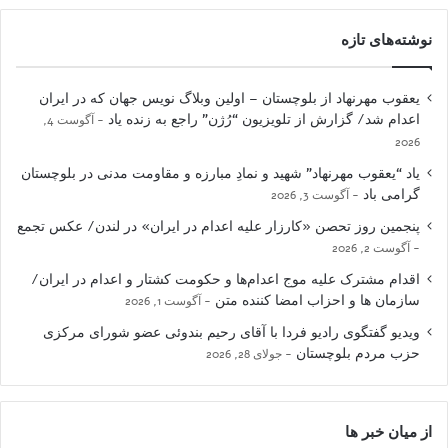
نوشته‌های تازه
یعقوب مهرنهاد از بلوچستان – اولین وبلاگ نویس جهان که در ایران
اعدام شد/ گزارش از تلویزیون “رُژن” راجع به زنده یاد
آگوست 4,
2026
یاد “یعقوب مهرنهاد” شهید و نمادِ مبارزه و مقاومت مدنی در بلوچستان
گرامی باد
آگوست 3, 2026
پنجمین روز تحصن «کارزار علیه اعدام در ایران» در لندن/ عکس تجمع
آگوست 2, 2026
اقدام مشترک علیه موج اعدام‌ها و حکومت کشتار و اعدام در ایران/
سازمان ها و احزاب امضا کننده متن
آگوست 1, 2026
ویدیو گفتگوی رادیو فردا با آقای رحیم بندوئی عضو شورای مرکزی
حزب مردم بلوچستان
جولای 28, 2026
از میان خبر ها