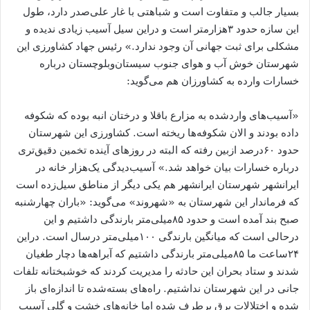
بسیار جالب و متفاوت است و شباهتی با غار علی‌صدر دارد، طول
این سازه حدود ۳‌هزارمتر است و دراین سیل آسیب زیادی ندیده‌ و
مشکلی برای ثبت جهانی آن وجود ندارد.» رئیس جهاد کشاورزی این
شهرستان‌ خوش آب و هوای جنوب سیستان‌وبلوچستان درباره
خسارات وارده به کشاورزان هم می‌گوید:
«آسیب‌های واردشده به مزارع باقلا و درختان انبه بوده که شکوفه
داده بودند و الان شکوفه‌ها ریخته است. کشاورزی این شهرستان
حدود ۶۰‌درصد ازبین رفته که البته در روزهای آینده تخمین دقیق‌تری
درباره خسارات بیان خواهد شد.» آسیب‌دیدگی یک‌هزار خانه در
ایرانشهر شهرستان ایرانشهر هم یکی دیگر از مناطق سیل‌زده است
که فرماندار این شهرستان به «شهروند» می‌گوید: «باران چهارشنبه
صبح بند آمده است و حدود ۸۵میلی‌متر بارندگی داشتیم و این
درحالی است که میانگین بارندگی ۱۰۰میلی‌متر در‌سال است. دراین
۲۴ساعت ما ۸۵میلی‌متر بارندگی داشتیم که آبراهه‌ها دچار طغیان
شدند و ستاد بحران این حادثه را مدیریت کردند که خوشبختانه تلفات
جانی در این شهرستان نداشتیم. راه‌های بسته‌شده تا اندازه‌ای باز
شده و اختلالات برق برطرف شده اما خانه‌های خشت و گلی آسیب