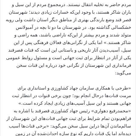
مردم حاضر به تخلیه انتقال نیستند. درمجموع مردم از این سیل و
باران شاکر هستند، با وجود این‌که خسارات زیادی دیدند؛ شهرستان
قصر قند وضع بارندگی بهتری از مناطق دیگر استان داشت ولی روبه
خشکسالی گذاشته بود. در شهرستان ما دو تا بچه در آمبولانس
متولد شدند و مردم بیشتر از این‌که ناراضی باشند، همه راضی و
شاکر هستند.» اما یکی از نگرانی‌های فعالان فرهنگی پس از این
سیل، آسیب‌دیدن آثار تاریخی و باستانی این است که قنات قصرقند
یکی از آثار در انتظار برای ثبت جهانی است و مسئول روابط عمومی
فرمانداری این شهرستان از نگرانی خود درباره این قنات سخن
می‌گوید:
«طرحی با همکاری سازمان جهاد کشاورزی و استانداری برای
مرمت قنات‌ها درحال انجام بود؛ چون برخی قنوات در انتظار ثبت
جهانی هستند و این سیل آسیب‌های زیادی ایجاد کرده است.»
«محمدرفیع دهواری» رئیس جهاد کشاورزی قصرقند با اشاره به
فراهم‌بودن تمام شرایط برای ثبت جهانی قنات‌های این شهرستان از
سالم‌ماندن آن‌ها دراین سیل سخن می‌گوید: «برخی قنات‌ها آسیب
دیده‌اند اما یک قنات داریم که نوع سازه احداث‌شده آن در زمین