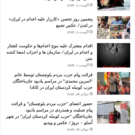
آگوست 3, 2026
پنجمین روز تحصن «کارزار علیه اعدام در ایران»
در لندن/ عکس تجمع
آگوست 2, 2026
اقدام مشترک علیه موج اعدام‌ها و حکومت کشتار
و اعدام در ایران/ سازمان ها و احزاب امضا کننده
متن
آگوست 1, 2026
قرائت پیام حزب مردم بلوچستان توسط خانم
“اسرین محمدی” در مراسم یادبود جان‌باختگان
حزب کومله کردستان ایران در کانادا
جولای 26, 2026
حضور اعضای “حزب مردم بلوچستان” و قرائت
پیام تسلیت و همدردی در مراسم یادبود
جان‌باختگان “حزب کومله کردستان ایران” در شهر
اُسلو – نروژ/ عکس و ویدیو
جولای 26, 2026