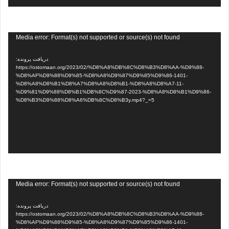
نمایشگر
Media error: Format(s) not supported or source(s) not found
ویدیو
دریافت پرونده:
https://ostomaan.org/2023/02/%D8%A8%DB%8C%D8%B3%D8%AA-%D9%88-
%D8%AF%D9%88%D9%85-%D8%A8%D9%87%D9%85%D9%86-1401-
%D8%A8%D8%B1%D8%A7%D8%A8%D8%B1-%D8%A8%D8%A7-11-
%D9%81%D9%88%D8%B1%DB%8C%D9%87-2023-%D8%A8%D8%B1%D9%86-
%D8%B3%D9%88%D8%A6%DB%8C%D8%B3y.mp4?_=5
نمایشگر
Media error: Format(s) not supported or source(s) not found
ویدیو
دریافت پرونده:
https://ostomaan.org/2023/02/%D8%A8%DB%8C%D8%B3%D8%AA-%D9%88-
%D8%AF%D9%88%D9%85-%D8%A8%D9%87%D9%85%D9%86-1401-