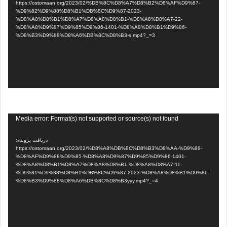
https://ostomaan.org/2023/02/%DB%8C%D8%A7%D8%B2%D8%AF%D9%87-
%D9%82%D9%88%D8%B1%DB%8C%D9%87-2023-
%D8%A8%D8%B1%D8%A7%D8%A8%D8%B1-%D8%A8%D8%A7-22-
%D8%A8%D9%87%D9%85%D9%86-1401-%D8%A8%D8%B1%D9%86-
%D8%B3%D9%88%D8%A6%DB%8C%D8%B3-s.mp4?_=3
نمایشگر
Media error: Format(s) not supported or source(s) not found
ویدیو
دریافت پرونده:
https://ostomaan.org/2023/02/%D8%A8%DB%8C%D8%B3%D8%AA-%D9%88-
%D8%AF%D9%88%D9%85-%D8%A8%D9%87%D9%85%D9%86-1401-
%D8%A8%D8%B1%D8%A7%D8%A8%D8%B1-%D8%A8%D8%A7-11-
%D9%81%D9%88%D8%B1%DB%8C%D9%87-2023-%D8%A8%D8%B1%D9%86-
%D8%B3%D9%88%D8%A6%DB%8C%D8%B3yyy.mp4?_=4