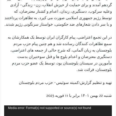
گردهم آمدند و برای حمایت از خیزش انقلاب، زن- زندگی- آزادی
وعلیه سرکوب، دستگیری، زندان، اعدام و کشتار معترضان، که
توسط رژیم جمهوری اسلامی صورت می کیرد، به تظاهرات پرداختند
و با سر دادن شعارهای ضد حکومتی، خواستار سرنگونی رژیم شدند.
در این تجمع اعتراضی، پیام کارگران ایران توسط یک همکارشان به
سمع تظاهرات کنندگان رسانده شد و هم چنین پیام حزب مردم
بلوچستان به زبان آلمانی، که شرح حالی از جمعه های اعتراضی،
دستگیری معترضان و اعدام بلوچ ها و قتل سوختبران بدست
مأمورین در سیستان بلوچستان بود، توسط یک عضو حزب مردم
بلوچستان، قرائت شد.
تهیه و تنظیم گزارش:کمیته سوئیس- حزب مردم بلوچستان
شنبه 22 بهمن ۱۴۰۱ برابر با 11 فوریه 2023
نمایشگر
Media error: Format(s) not supported or source(s) not found
ویدیو