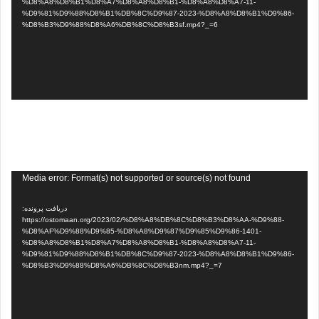
%D8%A8%D8%B1%D8%A7%D8%A8%D8%B1-%D8%A8%D8%A7-11-
%D9%81%D9%88%D8%B1%DB%8C%D9%87-2023-%D8%A8%D8%B1%D9%86-
%D8%B3%D9%88%D8%A6%DB%8C%D8%B3sf.mp4?_=6
نمایشگر
Media error: Format(s) not supported or source(s) not found
ویدیو
دریافت پرونده:
https://ostomaan.org/2023/02/%D8%A8%DB%8C%D8%B3%D8%AA-%D9%88-
%D8%AF%D9%88%D9%85-%D8%A8%D9%87%D9%85%D9%86-1401-
%D8%A8%D8%B1%D8%A7%D8%A8%D8%B1-%D8%A8%D8%A7-11-
%D9%81%D9%88%D8%B1%DB%8C%D9%87-2023-%D8%A8%D8%B1%D9%86-
%D8%B3%D9%88%D8%A6%DB%8C%D8%B3nm.mp4?_=7