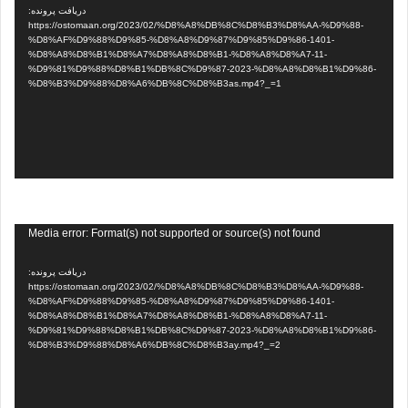
دریافت پرونده:
https://ostomaan.org/2023/02/%D8%A8%DB%8C%D8%B3%D8%AA-%D9%88-
%D8%AF%D9%88%D9%85-%D8%A8%D9%87%D9%85%D9%86-1401-
%D8%A8%D8%B1%D8%A7%D8%A8%D8%B1-%D8%A8%D8%A7-11-
%D9%81%D9%88%D8%B1%DB%8C%D9%87-2023-%D8%A8%D8%B1%D9%86-
%D8%B3%D9%88%D8%A6%DB%8C%D8%B3as.mp4?_=1
نمایشگر
Media error: Format(s) not supported or source(s) not found
ویدیو
دریافت پرونده:
https://ostomaan.org/2023/02/%D8%A8%DB%8C%D8%B3%D8%AA-%D9%88-
%D8%AF%D9%88%D9%85-%D8%A8%D9%87%D9%85%D9%86-1401-
%D8%A8%D8%B1%D8%A7%D8%A8%D8%B1-%D8%A8%D8%A7-11-
%D9%81%D9%88%D8%B1%DB%8C%D9%87-2023-%D8%A8%D8%B1%D9%86-
%D8%B3%D9%88%D8%A6%DB%8C%D8%B3ay.mp4?_=2