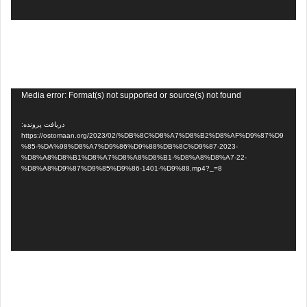
نمایشگر
Media error: Format(s) not supported or source(s) not found
ویدیو
دریافت پرونده:
https://ostomaan.org/2023/02/%DB%8C%D8%A7%D8%B2%D8%AF%D9%87%D9
%85-%DA%98%D8%A7%D9%86%D9%88%DB%8C%D9%87-2023-
%D8%A8%D8%B1%D8%A7%D8%A8%D8%B1-%D8%A8%D8%A7-22-
%D8%A8%D9%87%D9%85%D9%86-1401-%D9%88.mp4?_=8