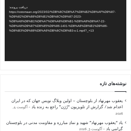
ویدیو
دریافت پرونده:
https://ostomaan.org/2023/02/%DB%8C%D8%A7%D8%B2%D8%AF%D9%87-
%D9%82%D9%88%D8%B1%DB%8C%D9%87-2023-
%D8%A8%D8%B1%D8%A7%D8%A8%D8%B1-%D8%A8%D8%A7-22-
%D8%A8%D9%87%D9%85%D9%86-1401-%D8%A8%D8%B1%D9%86-
%D8%B3%D9%88%D8%A6%DB%8C%D8%B3-s-1.mp4?_=13
نوشته‌های تازه
یعقوب مهرنهاد از بلوچستان – اولین وبلاگ نویس جهان که در ایران
اعدام شد/ گزارش از تلویزیون “رُژن” راجع به زنده یاد
آگوست 4,
2026
یاد “یعقوب مهرنهاد” شهید و نمادِ مبارزه و مقاومت مدنی در بلوچستان
گرامی باد
آگوست 3, 2026