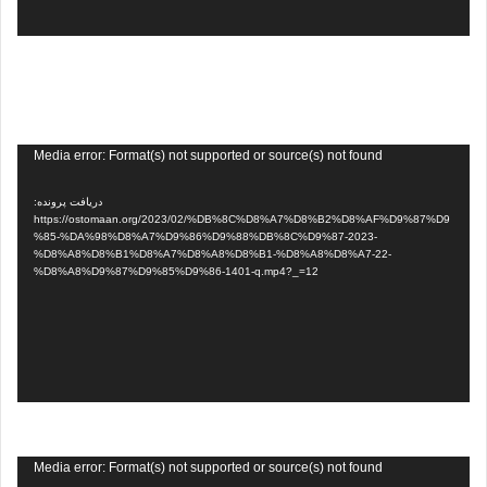
نمایشگر
Media error: Format(s) not supported or source(s) not found
ویدیو
دریافت پرونده:
https://ostomaan.org/2023/02/%DB%8C%D8%A7%D8%B2%D8%AF%D9%87%D9
%85-%DA%98%D8%A7%D9%86%D9%88%DB%8C%D9%87-2023-
%D8%A8%D8%B1%D8%A7%D8%A8%D8%B1-%D8%A8%D8%A7-22-
%D8%A8%D9%87%D9%85%D9%86-1401-q.mp4?_=12
نمایشگر
Media error: Format(s) not supported or source(s) not found