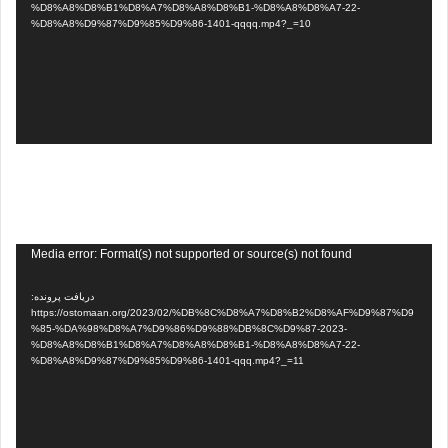
%D8%A8%D8%B1%D8%A7%D8%A8%D8%B1-%D8%A8%D8%A7-22-
%D8%A8%D9%87%D9%85%D9%86-1401-qqqq.mp4?_=10
نمایشگر
Media error: Format(s) not supported or source(s) not found
ویدیو
دریافت پرونده:
https://ostomaan.org/2023/02/%DB%8C%D8%A7%D8%B2%D8%AF%D9%87%D9
%85-%DA%98%D8%A7%D9%86%D9%88%DB%8C%D9%87-2023-
%D8%A8%D8%B1%D8%A7%D8%A8%D8%B1-%D8%A8%D8%A7-22-
%D8%A8%D9%87%D9%85%D9%86-1401-qqq.mp4?_=11