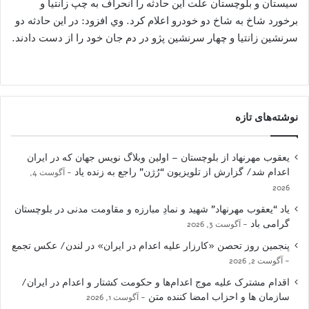
سيستان و بلوچستان علت اين حادثه را انحراف به چپ زانتيا و
برخورد شاخ به شاخ دو خودرو اعلام کرد. وي افزود: در اين حادثه دو
سرنشين زانتيا و چهار سرنشين پژو در دم جان خود را از دست دادند.
نوشته‌های تازه
یعقوب مهرنهاد از بلوچستان – اولین وبلاگ نویس جهان که در ایران
اعدام شد/ گزارش از تلویزیون “رُژن” راجع به زنده یاد
آگوست 4,
2026
یاد “یعقوب مهرنهاد” شهید و نمادِ مبارزه و مقاومت مدنی در بلوچستان
گرامی باد
آگوست 3, 2026
پنجمین روز تحصن «کارزار علیه اعدام در ایران» در لندن/ عکس تجمع
آگوست 2, 2026
اقدام مشترک علیه موج اعدام‌ها و حکومت کشتار و اعدام در ایران/
سازمان ها و احزاب امضا کننده متن
آگوست 1, 2026