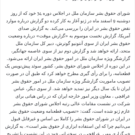
شورای حقوق بشر سازمان ملل در اجلاس دوره 34 خود که از روز
دوشنبه 9 اسفند ماه در ژنو آغاز به کار کرده دو گزارش درباره موارد
نقض حقوق بشر در ايران را بررسى مى‌کند. به گزارش صدای
آمریکا، گزارش نخست موسوم به «گزارش موقت» درباره وضعیت
حقوق بشر ایران از سوی آنتونیو گوترش، دبیر کل سازمان ملل
متحد، ارائه خواهد شد و گزارش دوم نیز از سوی عاصمه جهانگیر،
گزارشگر ویژه سازمان ملل در امور حقوق بشر ایران ارائه می‌شود.
در اين دوره از اجلاس شوراى حقوق بشر، کشور سوئد پیش‌نویس یک
قطعنامه، را براى رأى گيرى مطرح خواهد کرد که طبق آن در صورت
تصويب ماموریت گزارشگر ویژه سازمان ملل در امور حقوق بشر
ایران تا یک سال دیگر نیز تمدید خواهد شد. از سوى ديگر، عباس
عراقچى ، معاون وزیر امور خارجه ايران که در راس هیاتی برای
شرکت در نشست مقامات عالی رتبه اجلاس شورای حقوق بشر
عازم ژنو شده است، گفت: «تصویب قطعنامه وضعیت حقوق بشر
در ایران در شورای حقوق بشر را کاملا بی اساس و غیرقابل قبول
می‌دانیم چرا که این استفاده ابزاری از حقوق بشر است». به گزارش
خبرگزاری مهر، ‎ عراقچی، در سخنرانی خود در این نشست با تشريح