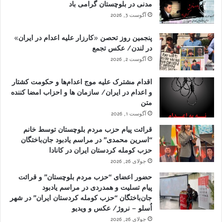
مدنی در بلوچستان گرامی باد
آگوست 3, 2026
پنجمین روز تحصن «کارزار علیه اعدام در ایران»
در لندن/ عکس تجمع
آگوست 2, 2026
اقدام مشترک علیه موج اعدام‌ها و حکومت کشتار
و اعدام در ایران/ سازمان ها و احزاب امضا کننده
متن
آگوست 1, 2026
قرائت پیام حزب مردم بلوچستان توسط خانم
“اسرین محمدی” در مراسم یادبود جان‌باختگان
حزب کومله کردستان ایران در کانادا
جولای 26, 2026
حضور اعضای “حزب مردم بلوچستان” و قرائت
پیام تسلیت و همدردی در مراسم یادبود
جان‌باختگان “حزب کومله کردستان ایران” در شهر
اُسلو – نروژ/ عکس و ویدیو
جولای 26, 2026