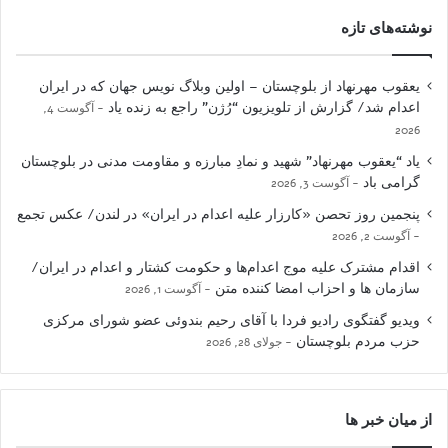
نوشته‌های تازه
یعقوب مهرنهاد از بلوچستان – اولین وبلاگ نویس جهان که در ایران
اعدام شد/ گزارش از تلویزیون “رُژن” راجع به زنده یاد
آگوست 4,
2026
یاد “یعقوب مهرنهاد” شهید و نمادِ مبارزه و مقاومت مدنی در بلوچستان
گرامی باد
آگوست 3, 2026
پنجمین روز تحصن «کارزار علیه اعدام در ایران» در لندن/ عکس تجمع
آگوست 2, 2026
اقدام مشترک علیه موج اعدام‌ها و حکومت کشتار و اعدام در ایران/
سازمان ها و احزاب امضا کننده متن
آگوست 1, 2026
ویدیو گفتگوی رادیو فردا با آقای رحیم بندوئی عضو شورای مرکزی
حزب مردم بلوچستان
جولای 28, 2026
از میان خبر ها