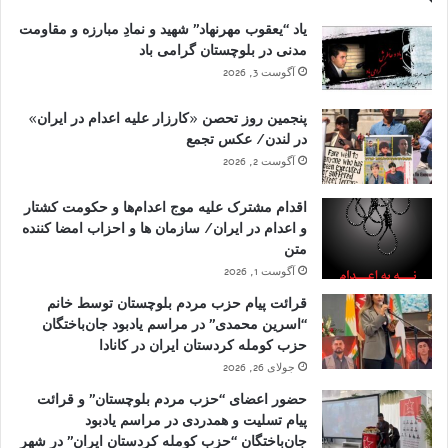
یاد “یعقوب مهرنهاد” شهید و نمادِ مبارزه و مقاومت
مدنی در بلوچستان گرامی باد
آگوست 3, 2026
پنجمین روز تحصن «کارزار علیه اعدام در ایران»
در لندن/ عکس تجمع
آگوست 2, 2026
اقدام مشترک علیه موج اعدام‌ها و حکومت کشتار
و اعدام در ایران/ سازمان ها و احزاب امضا کننده
متن
آگوست 1, 2026
قرائت پیام حزب مردم بلوچستان توسط خانم
“اسرین محمدی” در مراسم یادبود جان‌باختگان
حزب کومله کردستان ایران در کانادا
جولای 26, 2026
حضور اعضای “حزب مردم بلوچستان” و قرائت
پیام تسلیت و همدردی در مراسم یادبود
جان‌باختگان “حزب کومله کردستان ایران” در شهر