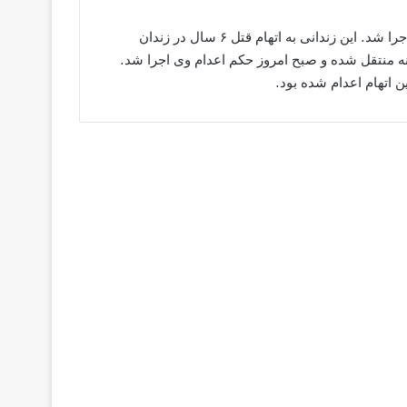
صبح امروز دوشنبه ۲۴ اردیبهشت، حکم اعدام “محمد سرحدی” اجرا شد. این زندانی به اتهام قتل ۶ سال در زندان
ی شد. نامبرده روز پنجشنبه از بند ۴ به قرنطینه منتقل شده و صبح امروز حکم اعدام وی اجرا شد.
ن اتهام اعدام شده بود.