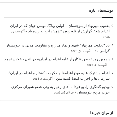
نوشته‌های تازه
یعقوب مهرنهاد از بلوچستان – اولین وبلاگ نویس جهان که در ایران
اعدام شد/ گزارش از تلویزیون “رُژن” راجع به زنده یاد
آگوست 4,
2026
یاد “یعقوب مهرنهاد” شهید و نمادِ مبارزه و مقاومت مدنی در بلوچستان
گرامی باد
آگوست 3, 2026
پنجمین روز تحصن «کارزار علیه اعدام در ایران» در لندن/ عکس تجمع
آگوست 2, 2026
اقدام مشترک علیه موج اعدام‌ها و حکومت کشتار و اعدام در ایران/
سازمان ها و احزاب امضا کننده متن
آگوست 1, 2026
ویدیو گفتگوی رادیو فردا با آقای رحیم بندوئی عضو شورای مرکزی
حزب مردم بلوچستان
جولای 28, 2026
از میان خبر ها