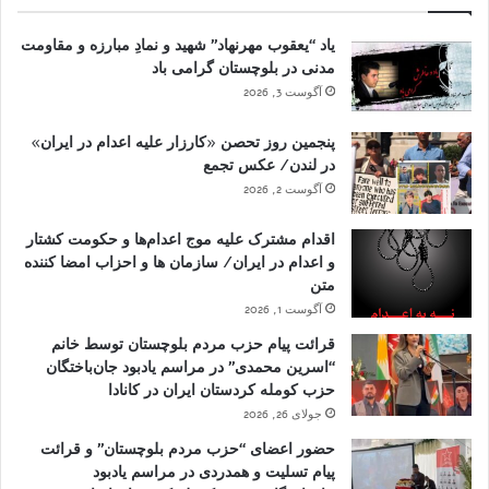
یاد “یعقوب مهرنهاد” شهید و نمادِ مبارزه و مقاومت
مدنی در بلوچستان گرامی باد
آگوست 3, 2026
پنجمین روز تحصن «کارزار علیه اعدام در ایران»
در لندن/ عکس تجمع
آگوست 2, 2026
اقدام مشترک علیه موج اعدام‌ها و حکومت کشتار
و اعدام در ایران/ سازمان ها و احزاب امضا کننده
متن
آگوست 1, 2026
قرائت پیام حزب مردم بلوچستان توسط خانم
“اسرین محمدی” در مراسم یادبود جان‌باختگان
حزب کومله کردستان ایران در کانادا
جولای 26, 2026
حضور اعضای “حزب مردم بلوچستان” و قرائت
پیام تسلیت و همدردی در مراسم یادبود