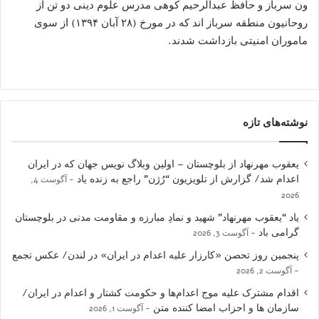
ون سرباز و حافظ عبدالرحیم کوهی مدرس علوم دینی دو تن از
روحانیون منطقه سرباز اند که در مورخ (۲۸ آبان ۱۳۹۴) از سوی
ماموران امنیتی بازداشت شدند.
نوشته‌های تازه
یعقوب مهرنهاد از بلوچستان – اولین وبلاگ نویس جهان که در ایران
اعدام شد/ گزارش از تلویزیون “رُژن” راجع به زنده یاد
آگوست 4,
2026
یاد “یعقوب مهرنهاد” شهید و نمادِ مبارزه و مقاومت مدنی در بلوچستان
گرامی باد
آگوست 3, 2026
پنجمین روز تحصن «کارزار علیه اعدام در ایران» در لندن/ عکس تجمع
آگوست 2, 2026
اقدام مشترک علیه موج اعدام‌ها و حکومت کشتار و اعدام در ایران/
سازمان ها و احزاب امضا کننده متن
آگوست 1, 2026