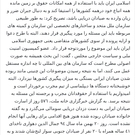
اسلامی ایران باید با استفاده از همه امکانات حقوق بر زمین مانده
همه اتباع خود درهمه کشورها را استیفا کند و به دنبال جبران ضرر و
زیان وارده به صیادان دریایی باشد، تصریح کرد: به طور طبیعی
سازمان ملل متحد و ساختارهای تخصصی این سازمان و کمیته های
مربوطه باید این مسئله را مورد پیگیری قرار دهند، البته با طرح دعوا
و ارایه پرونده از سوی کشورهای متقاضی یعنی جمهوری اسلامی
ایران باید این موضوع را موردتوجه قرار داد. عضو کمیسیون امنیت
ملی و سیاست خارجی مجلس ، گفت: این بحث همیشه به صورت
اصولی مطرح است که سازمان های بین المللی تا چه اندازه مستقل
عمل می کنند، اما به نتیجه رسیدن موضوعات این چنینی مانند ربوده
شدن صیادان ایرانی بستگی به میزان پیگیری کشورها نیزدارد، البته
خوشبختانه دستگاه ها دیپلماسی از تیم مجرب برخوردار است و
امیدواریم با استفاده از حقوقدانان مجرب و برجسته این مسئله به
نتیجه برسد. به گزارش خبرگزاری خانه ملت، ٥٧٦ روز از اسارت
صیادان ایرانی به دست دزدان دریایی سومالی می‌گذرد و به گفته
خانواده صیادان ربوده شده هنوز هیچ اقدامی برای رهایی آنها انجام
نشده است. روز ٢٠ بهمن ماه سال ٩٤ جمال الدین دهواری ناخدای
٤١ ساله همراه با ٢٠ نفر از صیادان جنوبی سوار لنج‌شان شدند و به