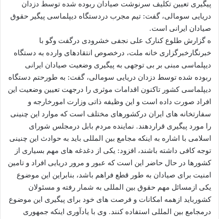
پیگیری تعیین تکلیف سرنوشت صیادان ربوده شده توسط دزدان
دریایی سومالی، گفت: تیم مجرب دردستگاه دیپلماسی پیگیر حقوق
صیادان ایرانی است.
ه گزارش طلوع کنارک علی نجفی خشرودی درگفت وگو با
خبرنگارخبرگزاری خانه ملت، درخصوص انتقادهای وارده به دستگاه
دیپلماسی مبنی بر بی توجهی به پیگیری وضعیت صیادان ایرانی
ربوده شده توسط دزدان دریایی سومالی، گفت: به طورحتم دستگاه
دیپلماسی کشور تاکنون اقدامات موثری را درجهت تعیین وضعیت این
افراد صورت داده است و این وظیفه ذاتی وزارت امورخارجه و
سفارتخانه های ایران درکشورهای مختلف است که موارد این چنینی
را مورد پیگیری قراردهند. نماینده مردم بابل درمجلس شورای
اسلامی با اشاره به اینکه مجامع بین المللی باید به حوادث این چنینی
توجه کافی داشته باشند، افزود: یکی از دغدغه های مهم بسیاری از
کشورها در حال حاضر این است که عبور و مرور دریایی افراد و تامین
امنیت برای صیادان به طور قطع فراهم باشد، بنابراین این موضوع
یکی ازمسائل مهم حقوق بین المللی به شمار رفته و مسئولان
کشورباید ازهمه امکانات و فرصت های خود برای پیگیری این موضوع
درمجامع بین المللی استفاده کنند. وی با یادآوری اینکه جمهوری