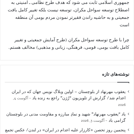
جمهوری اسلامی ثابت می شود که هدف طرح نظامی ـ امنیتی به
اصطلاح توسعه سواحل مکران، توسعه نیست بلکه تغییر کامل بافت
جمعیتی و به حاشیه راندن فقیرتر نمودن مردم بومی آن منطقه
است
چرا با طرح توسعه سواحل مکران (طرح آمایش جمعیتی و تغییر
کامل بافت بومی، قومی، فرهنگی، زبانی و مذهبی) مخالف هستم.
نوشته‌های تازه
یعقوب مهرنهاد از بلوچستان – اولین وبلاگ نویس جهان که در ایران
اعدام شد/ گزارش از تلویزیون “رُژن” راجع به زنده یاد
آگوست 4,
2026
یاد “یعقوب مهرنهاد” شهید و نمادِ مبارزه و مقاومت مدنی در بلوچستان
گرامی باد
آگوست 3, 2026
پنجمین روز تحصن «کارزار علیه اعدام در ایران» در لندن/ عکس تجمع