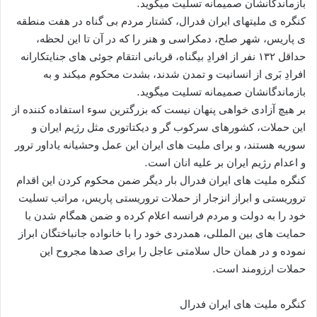
بازماندگانشان صمیمانه تسلیت میگوید.
کنگره ی ملیتهای ایران فدرال، کشتار مردم بی گناه در هفت منطقه
ی پاریس، شهر صلح، دمکراسی و هنر را که در آن تا این لحظه،
حداقل ۱٣۲ نفر از افرادِ بیگناه، قربانی انتقام جوئی های جنایتکارانه
افرادِ بَری از انسانیت و تمدن شدند، بشدت محکوم میکند و به
بازماندگانشان صمیمانه تسلیت میگوید.
بر هیچ آزادی خواهی پنهان نیست که بزرگترین سوء استفاده کننده از
این حملات، کشورهای سرکوب گر و دیکتاتوری مثل رژیم ایران و
سوریه هستند، و برای ملیت های ایران این عمل وحشیانه یاداور ترور
و اعدام رژیم ایران بر علیه انان است.
کنگره ملیت های ایران فدرال بار دیگر ضمن محکوم کردن این اقدام
تروریستی و ابراز انزجار از حملات تروریستی پاریس، مراتب تسلیت
خود را به دولت و مردم فرانسه اعلام کرده و ضمن همگام شدن با
حمایت های بین المللی، همدردی خود را با خانواده جانباختگان ابراز
نموده و در همان حال سلامتی عاجل را برای صدها مجروح این
حملات ارزومند است.
کنگره ملیت های ایران فدرال