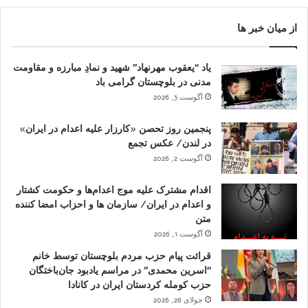
از میان خبر ها
یاد “یعقوب مهرنهاد” شهید و نمادِ مبارزه و مقاومت
مدنی در بلوچستان گرامی باد
آگوست 3, 2026
پنجمین روز تحصن «کارزار علیه اعدام در ایران»
در لندن/ عکس تجمع
آگوست 2, 2026
اقدام مشترک علیه موج اعدام‌ها و حکومت کشتار
و اعدام در ایران/ سازمان ها و احزاب امضا کننده
متن
آگوست 1, 2026
قرائت پیام حزب مردم بلوچستان توسط خانم
“اسرین محمدی” در مراسم یادبود جان‌باختگان
حزب کومله کردستان ایران در کانادا
جولای 26, 2026