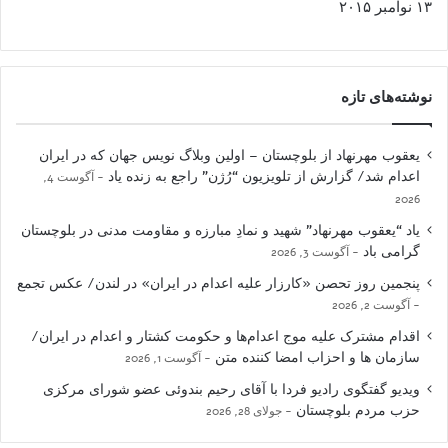
۱٣ نوامبر ۲۰۱۵
نوشته‌های تازه
یعقوب مهرنهاد از بلوچستان – اولین وبلاگ نویس جهان که در ایران
اعدام شد/ گزارش از تلویزیون “رُژن” راجع به زنده یاد
آگوست 4,
2026
یاد “یعقوب مهرنهاد” شهید و نمادِ مبارزه و مقاومت مدنی در بلوچستان
گرامی باد
آگوست 3, 2026
پنجمین روز تحصن «کارزار علیه اعدام در ایران» در لندن/ عکس تجمع
آگوست 2, 2026
اقدام مشترک علیه موج اعدام‌ها و حکومت کشتار و اعدام در ایران/
سازمان ها و احزاب امضا کننده متن
آگوست 1, 2026
ویدیو گفتگوی رادیو فردا با آقای رحیم بندوئی عضو شورای مرکزی
حزب مردم بلوچستان
جولای 28, 2026