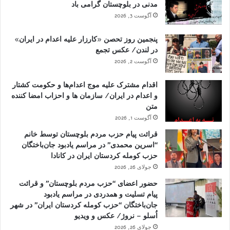
مدنی در بلوچستان گرامی باد
آگوست 3, 2026
پنجمین روز تحصن «کارزار علیه اعدام در ایران»
در لندن/ عکس تجمع
آگوست 2, 2026
اقدام مشترک علیه موج اعدام‌ها و حکومت کشتار
و اعدام در ایران/ سازمان ها و احزاب امضا کننده
متن
آگوست 1, 2026
قرائت پیام حزب مردم بلوچستان توسط خانم
“اسرین محمدی” در مراسم یادبود جان‌باختگان
حزب کومله کردستان ایران در کانادا
جولای 26, 2026
حضور اعضای “حزب مردم بلوچستان” و قرائت
پیام تسلیت و همدردی در مراسم یادبود
جان‌باختگان “حزب کومله کردستان ایران” در شهر
اُسلو – نروژ/ عکس و ویدیو
جولای 26, 2026