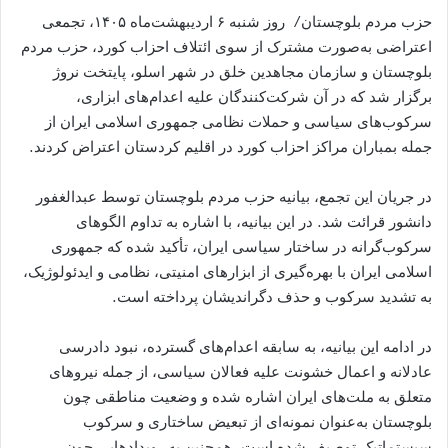
حزب مردم بلوچستان/ روز شنبه ۶ اردیبهشت‌ماه ۱۴۰۵، تجمعی
اعتراضی به‌صورت مشترک از سوی ائتلاف احزاب کورد، حزب مردم
بلوچستان و سازمان مجاهدین خلق در شهر اسلو، پایتخت نروژ
برگزار شد که در آن شرکت‌کنندگان علیه اعدام‌های ابزاری،
سرکوب‌های سیاسی و حملات نظامی جمهوری اسلامی ایران از
جمله بمباران مراکز احزاب کورد در اقلیم کردستان اعتراض کردند.
در جریان این تجمع، بیانیه حزب مردم بلوچستان توسط عبدالغفور
دانشور قرائت شد. در این بیانیه، با اشاره به تداوم الگوهای
سرکوب‌گرانه در ساختار سیاسی ایران، تأکید شده که جمهوری
اسلامی ایران با بهره‌گیری از ابزارهای امنیتی، نظامی و ایدئولوژیک،
به تشدید سرکوب و حذف دگراندیشان پرداخته است.
در ادامه این بیانیه، به سابقه اعدام‌های گسترده، نبود دادرسی
عادلانه و اعمال خشونت علیه فعالان سیاسی، از جمله نیروهای
متعلق به ملت‌های ایران اشاره شده و وضعیت مناطقی چون
بلوچستان به‌عنوان نمونه‌ای از تبعیض ساختاری و سرکوب
سیستماتیک توصیف شده است. همچنین به رویدادهایی چون