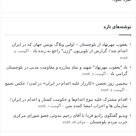
نوشته‌های تازه
یعقوب مهرنهاد از بلوچستان – اولین وبلاگ نویس جهان که در ایران
اعدام شد/ گزارش از تلویزیون “رُژن” راجع به زنده یاد
آگوست 4,
2026
یاد “یعقوب مهرنهاد” شهید و نمادِ مبارزه و مقاومت مدنی در بلوچستان
گرامی باد
آگوست 3, 2026
پنجمین روز تحصن «کارزار علیه اعدام در ایران» در لندن/ عکس تجمع
آگوست 2, 2026
اقدام مشترک علیه موج اعدام‌ها و حکومت کشتار و اعدام در ایران/
سازمان ها و احزاب امضا کننده متن
آگوست 1, 2026
ویدیو گفتگوی رادیو فردا با آقای رحیم بندوئی عضو شورای مرکزی
حزب مردم بلوچستان
جولای 28, 2026