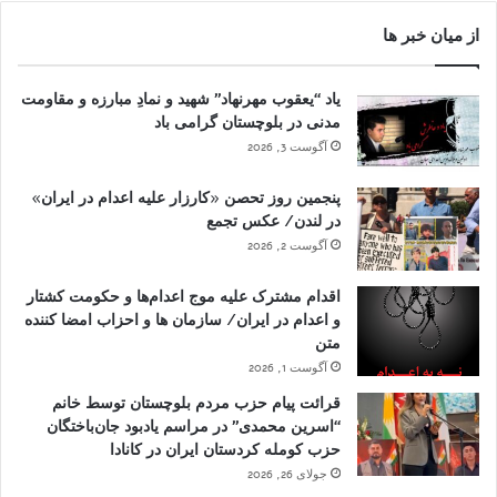
از میان خبر ها
یاد “یعقوب مهرنهاد” شهید و نمادِ مبارزه و مقاومت
مدنی در بلوچستان گرامی باد
آگوست 3, 2026
پنجمین روز تحصن «کارزار علیه اعدام در ایران»
در لندن/ عکس تجمع
آگوست 2, 2026
اقدام مشترک علیه موج اعدام‌ها و حکومت کشتار
و اعدام در ایران/ سازمان ها و احزاب امضا کننده
متن
آگوست 1, 2026
قرائت پیام حزب مردم بلوچستان توسط خانم
“اسرین محمدی” در مراسم یادبود جان‌باختگان
حزب کومله کردستان ایران در کانادا
جولای 26, 2026