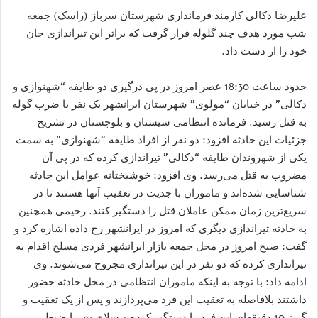
علیرضا دکالی کارمند فرمانداری شهرستان سرباز (راسک) جمعه
شب مورد هدف چند گلوله قرار گرفت که براثر این تیراندازی جان
خود را از دست داد.
حدود ساعت 18:30 عصر امروز در پی درگیری دو طایفه “شهنوازی و
دکالی” در خیابان “مولوی” شهرستان ایرانشهر یک نفر با ضرب گوله
به قتل رسید. فرمانده انتظامی سیستان و بلوچستان در تشریح
جزئیات این حادثه افزود: دو نفر از افراد طایفه “شهنوازی” به سمت
یکی از شهروندان طایفه “دکالی” تیراندازی کرده که در پی آن
مضروب به قتل می‌رسد. وی افزود: خوشبختانه عوامل این حادثه
شناسایی شده‌اند و ماموران با جدیت در تعقیب آنها هستند تا در
سریع‌ترین زمان ممکن عاملان قتل را دستگیر کنند. رحیمی همچنین
به حادثه تیراندازی دیگری که امروز در ایرانشهر رخ داده اشاره کرد و
گفت: صبح امروز در محل جمعه بازار ایرانشهر فردی مسلح اقدام به
تیراندازی کرده که دو نفر در این تیراندازی مجروح می‌شوند. وی
ادامه داد: با توجه به اینکه ماموران انتظامی در محل حادثه حضور
داشتند بلافاصله به تعقیب این فرد می‌پردازند و پس از یک تعقیب و
گریز 10 دقیقه‌ای این فرد را دستگیر کرده و سلاح وی را ضبط