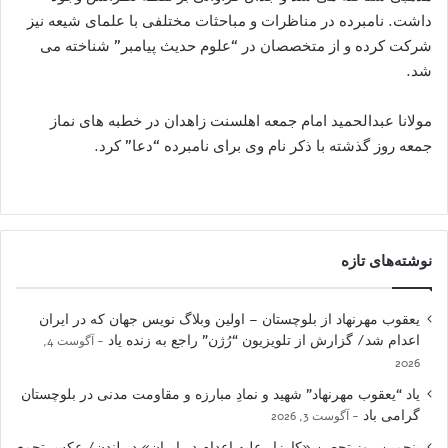
داشت. نامبرده در مناظرات و مباحثات مختلفی با علمای شیعه نیز
شرکت کرده و از متخصصان در “علوم حدیث پیامبر” شناخته می
شد.
مولانا عبدالحمید امام جمعه اهلسنت زاهدان در خطبه های نماز
جمعه روز گذشته با ذکر نام وی برای نامبرده “دعا” کرد.
نوشته‌های تازه
یعقوب مهرنهاد از بلوچستان – اولین وبلاگ نویس جهان که در ایران
اعدام شد/ گزارش از تلویزیون “رُژن” راجع به زنده یاد
آگوست 4,
2026
یاد “یعقوب مهرنهاد” شهید و نمادِ مبارزه و مقاومت مدنی در بلوچستان
گرامی باد
آگوست 3, 2026
پنجمین روز تحصن «کارزار علیه اعدام در ایران» در لندن/ عکس تجمع