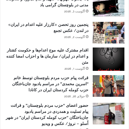
مدنی در بلوچستان گرامی باد
آگوست 3, 2026
پنجمین روز تحصن «کارزار علیه اعدام در ایران»
در لندن/ عکس تجمع
آگوست 2, 2026
اقدام مشترک علیه موج اعدام‌ها و حکومت کشتار
و اعدام در ایران/ سازمان ها و احزاب امضا کننده
متن
آگوست 1, 2026
قرائت پیام حزب مردم بلوچستان توسط خانم
“اسرین محمدی” در مراسم یادبود جان‌باختگان
حزب کومله کردستان ایران در کانادا
جولای 26, 2026
حضور اعضای “حزب مردم بلوچستان” و قرائت
پیام تسلیت و همدردی در مراسم یادبود
جان‌باختگان “حزب کومله کردستان ایران” در شهر
اُسلو – نروژ/ عکس و ویدیو