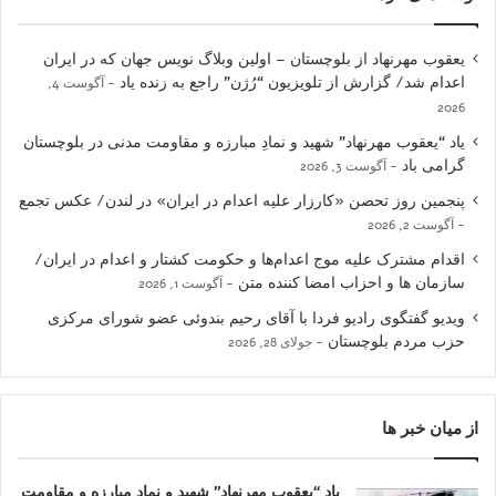
یعقوب مهرنهاد از بلوچستان – اولین وبلاگ نویس جهان که در ایران
اعدام شد/ گزارش از تلویزیون “رُژن” راجع به زنده یاد
آگوست 4,
2026
یاد “یعقوب مهرنهاد” شهید و نمادِ مبارزه و مقاومت مدنی در بلوچستان
گرامی باد
آگوست 3, 2026
پنجمین روز تحصن «کارزار علیه اعدام در ایران» در لندن/ عکس تجمع
آگوست 2, 2026
اقدام مشترک علیه موج اعدام‌ها و حکومت کشتار و اعدام در ایران/
سازمان ها و احزاب امضا کننده متن
آگوست 1, 2026
ویدیو گفتگوی رادیو فردا با آقای رحیم بندوئی عضو شورای مرکزی
حزب مردم بلوچستان
جولای 28, 2026
از میان خبر ها
یاد “یعقوب مهرنهاد” شهید و نمادِ مبارزه و مقاومت