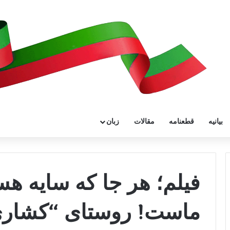
بیانیه
قطعنامه
مقالات
زبان
فیلم؛ هر جا که سایه ه
ماست! روستای “کشاری” 