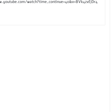
w.youtube.com/watch?time_continue=40&v=BVk4zvfjDr4