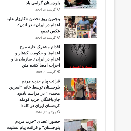
بلوچستان گرامی باد
آگوست 3, 2026
پنجمین روز تحصن «کارزار علیه
اعدام در ایران» در لندن/
عکس تجمع
آگوست 2, 2026
اقدام مشترک علیه موج
اعدام‌ها و حکومت کشتار و
اعدام در ایران/ سازمان ها و
احزاب امضا کننده متن
آگوست 1, 2026
قرائت پیام حزب مردم
بلوچستان توسط خانم “اسرین
محمدی” در مراسم یادبود
جان‌باختگان حزب کومله
کردستان ایران در کانادا
جولای 26, 2026
حضور اعضای “حزب مردم
بلوچستان” و قرائت پیام تسلیت