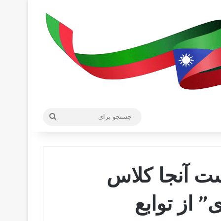
جستجو
برای
ست آنجا کلاس
از توابع