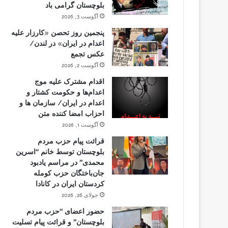
بلوچستان گرامی باد
آگوست 3, 2026
پنجمین روز تحصن «کارزار علیه
اعدام در ایران» در لندن/
عکس تجمع
آگوست 2, 2026
اقدام مشترک علیه موج
اعدام‌ها و حکومت کشتار و
اعدام در ایران/ سازمان ها و
احزاب امضا کننده متن
آگوست 1, 2026
قرائت پیام حزب مردم
بلوچستان توسط خانم “اسرین
محمدی” در مراسم یادبود
جان‌باختگان حزب کومله
کردستان ایران در کانادا
جولای 26, 2026
حضور اعضای “حزب مردم
بلوچستان” و قرائت پیام تسلیت