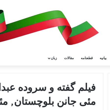
بیانیه
قطعنامه
مقالات
زبان
فیلم گفته و سروده عبد
مئی جانن بلوچستان, مئ