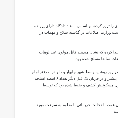
 را ترور کرده، بر اساس اسناد دادگاه دارای پرونده
ت وزارت اطلاعات در گذشته سلاح و مهمات در
یدا کرده که نشان میدهند قاتل مولوی عبدالوهاب
ات سابقا مسلح شده بود.
ان میدهند که “یحیی کاروانی” که در تاریخ ۲۸ بهمن در روز روشن، وسط شهر چابهار و جلو درب دفتر امام
جمعه موقت چابهار اقدام به ترور دو روحانی اهل سنت کرده بود، پیشتر و در جریان یک قتل دیگر تعداد ۶ قبضه اسلحه
۱۴۱ عدد فشنگ جنگی از منزل مسکونیش کشف و ضبط شده بود که توسط
 عمد، با دخالت جریاناتی نا معلوم به سرعت مورد
ست.