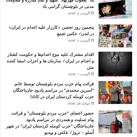
یاد “یعقوب مهرنهاد” شهید و نمادِ مبارزه و مقاومت
مدنی در بلوچستان گرامی باد
آگوست 3, 2026
پنجمین روز تحصن «کارزار علیه اعدام در ایران»
در لندن/ عکس تجمع
آگوست 2, 2026
اقدام مشترک علیه موج اعدام‌ها و حکومت کشتار
و اعدام در ایران/ سازمان ها و احزاب امضا کننده
متن
آگوست 1, 2026
قرائت پیام حزب مردم بلوچستان توسط خانم
“اسرین محمدی” در مراسم یادبود جان‌باختگان
حزب کومله کردستان ایران در کانادا
جولای 26, 2026
حضور اعضای “حزب مردم بلوچستان” و قرائت
پیام تسلیت و همدردی در مراسم یادبود
جان‌باختگان “حزب کومله کردستان ایران” در شهر
اُسلو – نروژ/ عکس و ویدیو