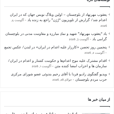
یعقوب مهرنهاد از بلوچستان – اولین وبلاگ نویس جهان که در ایران
اعدام شد/ گزارش از تلویزیون “رُژن” راجع به زنده یاد
آگوست 4,
2026
یاد “یعقوب مهرنهاد” شهید و نمادِ مبارزه و مقاومت مدنی در بلوچستان
گرامی باد
آگوست 3, 2026
پنجمین روز تحصن «کارزار علیه اعدام در ایران» در لندن/ عکس تجمع
آگوست 2, 2026
اقدام مشترک علیه موج اعدام‌ها و حکومت کشتار و اعدام در ایران/
سازمان ها و احزاب امضا کننده متن
آگوست 1, 2026
ویدیو گفتگوی رادیو فردا با آقای رحیم بندوئی عضو شورای مرکزی
حزب مردم بلوچستان
جولای 28, 2026
از میان خبر ها