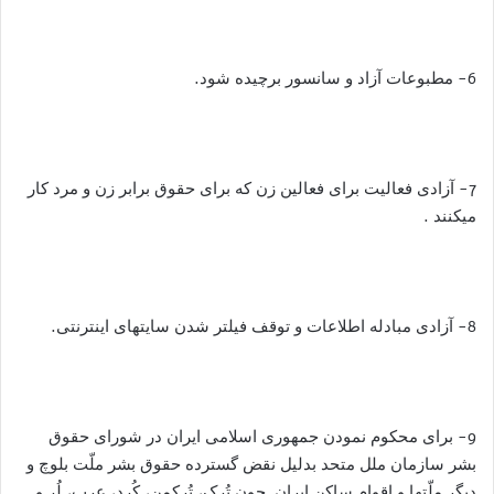
6- مطبوعات آزاد و سانسور برچیده شود.
7- آزادی فعالیت برای فعالین زن که برای حقوق برابر زن و مرد کار
میکنند .
8- آزادی مبادله اطلاعات و توقف فیلتر شدن سایتهای اینترنتی.
9- برای محکوم نمودن جمهوری اسلامی ایران در شورای حقوق
بشر سازمان ملل متحد بدلیل نقض گسترده حقوق بشر ملّت بلوچ و
دیگر ملّتها و اقوام ساکن ایران چون تُرک، تُرکمن، کُرد، عرب، لُر و