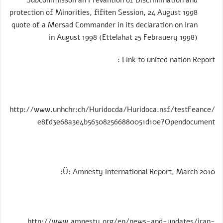
protection of Minorities, fifiten Session, 24 August 1998
quote of a Mersad Commander in its declaration on Iran
in August 1998 (Ettelahat 25 Febrauery 1998)
Link to united nation Report :
http://www.unhchr:ch/Huridocda/Huridoca.nsf/testFeance/
e8fd3e68a3e4b563082566880051d10e?Opendocument
Ü: Amnesty international Report, March 2010:
http://www.amnesty.org/en/news-and-updates/iran-