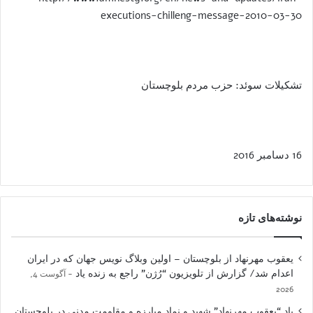
executions-chilleng-message-2010-03-30
تشکیلات سوئد: حزب مردم بلوچستان
16 دسامبر 2016
نوشته‌های تازه
یعقوب مهرنهاد از بلوچستان – اولین وبلاگ نویس جهان که در ایران
اعدام شد/ گزارش از تلویزیون “رُژن” راجع به زنده یاد
آگوست 4,
2026
یاد “یعقوب مهرنهاد” شهید و نمادِ مبارزه و مقاومت مدنی در بلوچستان