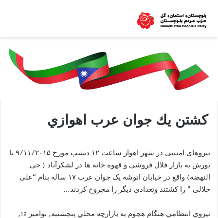
كشتن يك جوان عرب اهوازي
نیروهای امنیتی در شهر اهواز ساعت ۱۲ دیشب مورخ ٩/١١/٢٠١۵ با
یورش به بازار فلال فروشی و قهوه خانه ها در لشکرآباد ( حی
النهضه) واقع در خیابان انوشه یک جوان عرب ١٧ ساله بنام “علی
جلالی ” را كشتند وتعدادی دیگر را مجروح کردند…
نيروي انتظامي هنگام هجوم به بازارچه محلي پنجشنبه, نوامبر 12,