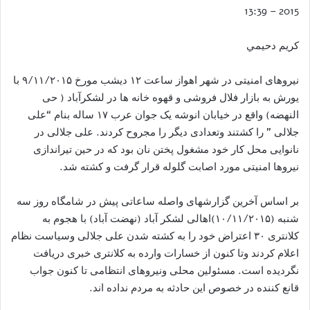
2015 – 13:39
كريم دحيمي
نیروهای امنیتی در شهر اهواز ساعت ۱۲ دیشب مورخ ٩/١١/٢٠١۵ با
یورش به بازار فلال فروشی و قهوه خانه ها در لشکرآباد ( حی
النهضه) واقع در خیابان انوشه یک جوان عرب ١٧ ساله بنام “علی
جلالی ” را كشتند وتعدادی دیگر را مجروح کردند. علی جلالی در
نانوایی محل کار خود مشغول پختن نان بود که در حین تیراندازی
نیروها امنیتی مورد اصابت گلوله قرار گرفت و كشته شد.
بر اساس آخرین گزارشهای واصله ساعاتی پیش در شامگاه روز سه
شنبه (١٠/١١/٢٠١۵)اهالی لشکر آباد (نهضت آباد) با هجوم به
کلانتری ٣٠ اعتراض خود را به کشته شدن علی جلالی وسیاست نظام
اعلام کردند وتا کنون از خسارات وارده به کلانتری خبری دریافت
نگردیده است. مسئولین محلی ونیروهای انتظامی تا کنون جواب
قانع کننده در خصوص این حادثه به مردم نداده اند.