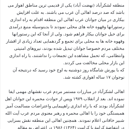
منطقه لشکرآباد (نهضت آباد) یکی از قدیمی ترین مناطق اهواز می
باشد که صد درصد اهالی آن عرب می باشند. به علت افزایش
بیکاری در میان جوانان عرب اهالی این منطقه اقدام به راه اندازی
رستورانها وقهوه خانه های محلی نمودند تا بدینوسیله منبع درآمدی
برای خیل جوانان بیکار فراهم شود. ولی از آنجا که این رستورانها
وقهوه خانه ها به محلی برای تجمع و گردهمایی تعداد زیادی از اقشار
مختلف مردم خصوصا جوانان تبدیل شده بودند، نیروهای امنیتی
وانتظامی، که تحمل مشاهده این تجمعات را نداشتند، با راه اندازی
این بازار محلی مخالفت می کردند.
که با یورش شامگاه روز دوشنبه به اوج خود رسید که درنتیجه آن
نوجوان ۱۷ ساله اهوازی كشته شد.
اهالی لشکرآباد در مبارزات مستمر مردم عرب نقشهای مهمی ایفا
نموده اند. بعد از انقلاب ۱۹۷۹ وپس از حوادث محمره این جوانان اهل
لشکرآباد بودند که با راه اندازی راهپیمایی واعتراضات مسالمت آمیز
همبستگی خود را با اهالی محمره و رهبر معنوی مردم عرب آیت الله
شبیر خاقانی اعلام نمودند. همچنین اهالی این منطقه نقش بسزایی
در انتفاضة كرامة يا كرامت (۱۳۶۴) ۱۹۸۶ در اعتراض به مقاله