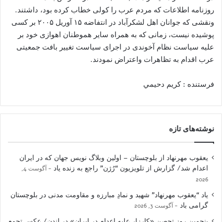
روزنامه اطلاعات که مردم عرب را کولی خطاب کرده بود، داشتند.
ونقشی که جوانان اهل لشکرآباد در انتفاضه ۱۵ آوریل ۲۰۰۵ بر کسی
پوشیده نیست، زمانی که به همراه سایر هموطنان اهوازی خود بر
علیه سیاست نظام آخوندی در اجرای سیاست تغییر بافت جمعیتی
عرب اقدام به تظاهرات واعتراض نمودند.
فرستنده : كريم دحيمي
نوشته‌های تازه
یعقوب مهرنهاد از بلوچستان – اولین وبلاگ نویس جهان که در ایران
اعدام شد/ گزارش از تلویزیون “رُژن” راجع به زنده یاد
آگوست 4,
2026
یاد “یعقوب مهرنهاد” شهید و نمادِ مبارزه و مقاومت مدنی در بلوچستان
گرامی باد
آگوست 3, 2026
پنجمین روز تحصن «کارزار علیه اعدام در ایران» در لندن/ عکس تجمع