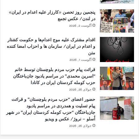
پنجمین روز تحصن «کارزار علیه اعدام در ایران»
در لندن/ عکس تجمع
آگوست 2, 2026
اقدام مشترک علیه موج اعدام‌ها و حکومت کشتار
و اعدام در ایران/ سازمان ها و احزاب امضا کننده
متن
آگوست 1, 2026
قرائت پیام حزب مردم بلوچستان توسط خانم
“اسرین محمدی” در مراسم یادبود جان‌باختگان
حزب کومله کردستان ایران در کانادا
جولای 26, 2026
حضور اعضای “حزب مردم بلوچستان” و قرائت
پیام تسلیت و همدردی در مراسم یادبود
جان‌باختگان “حزب کومله کردستان ایران” در شهر
اُسلو – نروژ/ عکس و ویدیو
جولای 26, 2026