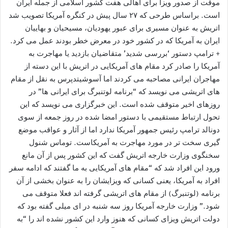
موقت از صدور ویزا برای اهالی هفت کشور اسلامی از جمله ایران
است. براساس طرحی که ۲۷ سال پیش در کنگره آمریکا تصویب شد
اتریش به عنوان مسیری برای عبور یهودیان، مسیحیان و بهاییان
ایران به آمریکا که در کشور خود در معرض خطر بودند عمل می کرد.
+ ترامپ دستور ‘بررسی شدید’ متقاضیان بازدید یا مهاجرت به
آمریکا را صادر کرد مقام های آمریکایی در اتریش با این دسته از
مهاجران ایرانی مصاحبه می کردند اما آسوشیتدپرس به نقل از مقام
های اتریشی می نویسد که “برنامه لوتنبرگ برای ایرانی ها” در
روزهای اخیر متوقف شده است. این خبرگزاری می نویسد که این
تحول ارتباط مستقیمی با دستور امضا شده در روز جمعه از سوی
دونالد ترامپ رئیس جمهور آمریکا ندارد اما از آثار و عواقب موضع
گیری سخت تر در مورد مهاجرت به آمریکاست. توماس شنول
سخنگوی وزارت خارجه اتریش گفت که این کشور پس از آن مانع
ورود این افراد شد که “مقام های آمریکایی به ما گفتند که ادامه سفر
افراد به آمریکا، یعنی کسانی که ویزایشان را به عنوان بخشی از آن
برنامه (لوتنبرگ) از مقام های اتریشی گرفته اند فعلا متوقف می
شود.” وزارت خارجه آمریکا روز سه شنبه در ای میلی گفته بود که
دولت اتریش ویزای کسانی که هنوز وارد این کشور نشده اند را “به